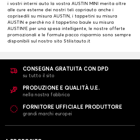
i vostri interni auto la vostra AUSTIN MINI merita oltre
alle cure esterne dei nostri teli copriauto anche i
coprisedili su misura AUSTIN
, i
tappetini su misura
AUSTIN
e perchè no il tappetino baule su misura
AUSTIN!E per una spesa intelligente, le nostre offerte
promozionali e le formule pacco risparmio sono sempre
disponibili sul nostro sito Stilistauto.it
CONSEGNA GRATUITA CON DPD
su tutto il sito
PRODUZIONE E QUALITÀ U.E.
nella nostra fabbrica
FORNITORE UFFICIALE PRODUTTORE
grandi marchi europei