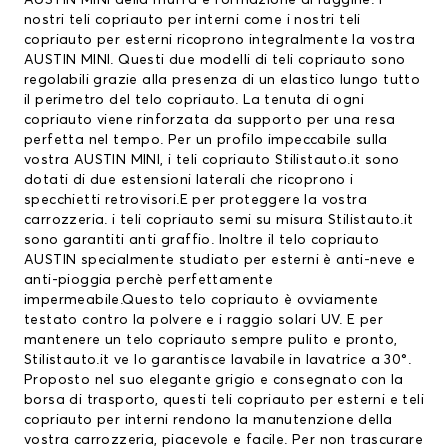
AUSTIN MINI della muffa e formazione di ruggine. I
nostri teli copriauto per interni come i nostri teli
copriauto per esterni ricoprono integralmente la vostra
AUSTIN MINI. Questi due modelli di teli copriauto sono
regolabili grazie alla presenza di un elastico lungo tutto
il perimetro del telo copriauto. La tenuta di ogni
copriauto viene rinforzata da supporto per una resa
perfetta nel tempo. Per un profilo impeccabile sulla
vostra AUSTIN MINI, i teli copriauto Stilistauto.it sono
dotati di due estensioni laterali che ricoprono i
specchietti retrovisori.E per proteggere la vostra
carrozzeria. i teli copriauto semi su misura Stilistauto.it
sono garantiti anti graffio. Inoltre il
telo copriauto
AUSTIN
specialmente studiato per esterni è anti-neve e
anti-pioggia perchè perfettamente
impermeabile.Questo telo copriauto è ovviamente
testato contro la polvere e i raggio solari UV. E per
mantenere un telo copriauto sempre pulito e pronto,
Stilistauto.it ve lo garantisce lavabile in lavatrice a 30°.
Proposto nel suo elegante grigio e consegnato con la
borsa di trasporto, questi teli copriauto per esterni e teli
copriauto per interni rendono la manutenzione della
vostra carrozzeria, piacevole e facile. Per non trascurare