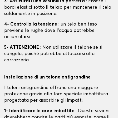
3- Assicurati una vestibilità perfetta
: Fissare i
bordi elastici sotto il telaio per mantenere il telo
saldamente in posizione.
4- Controlla la tensione
: un telo ben teso
previene le rughe dove l'acqua potrebbe
accumularsi.
5- ATTENZIONE
: Non utilizzare il telone se si
congela, poiché potrebbe attaccarsi alla
carrozzeria.
Installazione di un telone antigrandine
I teloni antigrandine offrono una maggiore
protezione grazie alla loro speciale imbottitura
progettata per assorbire gli impatti.
1- Identificare le aree imbottite
: Queste sezioni
dovrebbero coprire le parti più esposte, come il