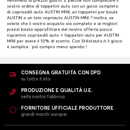
nemmeno al prezzo giusto. E perchè non completare il
vostro ordine di tappetini auto con un gioco completo
di coprisedili auto AUSTIN MINI, un
tappetini per baule
AUSTIN
o un telo copriauto AUSTIN MINI ? Inoltre, se
volete che il vostro acquisto sia completo e ai migliori
prezzi basta approfittare del nostro offerta pacco
risparmio
coprisedili auto
+ tappetini-auto per AUSTIN
MINI per avere il 10% di sconto. Con Stilistauto.it il gioco
è semplice : più compro meno spendo !
CONSEGNA GRATUITA CON DPD
su tutto il sito
PRODUZIONE E QUALITÀ U.E.
nella nostra fabbrica
FORNITORE UFFICIALE PRODUTTORE
grandi marchi europei