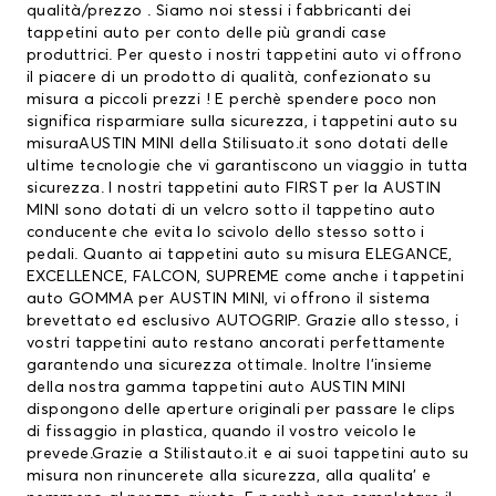
qualità/prezzo . Siamo noi stessi i fabbricanti dei
tappetini auto per conto delle più grandi case
produttrici. Per questo i nostri tappetini auto vi offrono
il piacere di un prodotto di qualità, confezionato su
misura a piccoli prezzi ! E perchè spendere poco non
significa risparmiare sulla sicurezza, i tappetini auto su
misuraAUSTIN MINI della Stilisuato.it sono dotati delle
ultime tecnologie che vi garantiscono un viaggio in tutta
sicurezza. I nostri tappetini auto FIRST per la AUSTIN
MINI sono dotati di un velcro sotto il tappetino auto
conducente che evita lo scivolo dello stesso sotto i
pedali. Quanto ai tappetini auto su misura ELEGANCE,
EXCELLENCE, FALCON, SUPREME come anche i tappetini
auto GOMMA per AUSTIN MINI, vi offrono il sistema
brevettato ed esclusivo AUTOGRIP. Grazie allo stesso, i
vostri tappetini auto restano ancorati perfettamente
garantendo una sicurezza ottimale. Inoltre l’insieme
della nostra gamma tappetini auto AUSTIN MINI
dispongono delle aperture originali per passare le clips
di fissaggio in plastica, quando il vostro veicolo le
prevede.Grazie a Stilistauto.it e ai suoi tappetini auto su
misura non rinuncerete alla sicurezza, alla qualita’ e