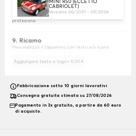
8. Tallone di rinforzo
MINI R50 (ECCETTO
Raccomandato
CABRIOLET)
Aggiungete un cuscinetto di rinforzo per il tallone al
Versione 06/2001 - 09/2006
tappetino del conducente per ottenere la massima
protezione.
9. Ricamo
Personalizza il tappetino con testo e/o icona
Aggiungere testo e logo
+
8,00 €
Fabbricazione sotto 10 giorni lavorativi
Consegna gratuita stimata su 27/08/2026
Pagamento in 3x gratuito, a partire da 60 euro
di acquisto.