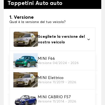
Tappetini Auto auto
1. Versione
Qual è la versione del tuo veicolo?
Scegliete la versione del
vostro veicolo
2. Materiale
MINI F66
Versione 04/2024 - 2026
Scegli il materiale del tappetini auto
MINI Elettrico
3. Set di tappetini
Versione 11/2019 - 2026
Selezionare il numero di tappetini per auto
necessari.
MINI CABRIO F57
Versione 11/2014 - 2026
4. Colori dei tappetini