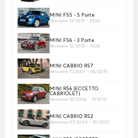
Scegli il materiale del tappetino auto.
MINI F55 - 5 Porte
Versione 12/2013 - 2026
5. Materiale della cinghia
Scegliere il materiale della cinghia.
MINI F56 - 3 Porte
Versione 12/2013 - 2026
MINI CABRIO R57
Versione 11/2007 - 06/2015
6. Colore dela cinghia
Scegliere il colore del cinturino.
MINI R56 (ECCETTO
CABRIOLET)
Versione 10/2006 - 11/2013
7. Antiscivolo Autogrip®
Aggiungete la nostra chiusura antiscivolo
MINI CABRIO R52
brevettata per una presa ottimale.
Versione 07/2004 - 10/2007