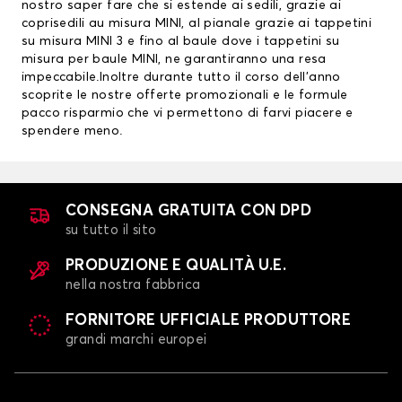
nostro saper fare che si estende ai sedili, grazie ai
coprisedili au misura MINI
, al pianale grazie ai
tappetini
su misura MINI
3 e fino al baule dove i tappetini su
misura per baule MINI, ne garantiranno una resa
impeccabile.Inoltre durante tutto il corso dell’anno
scoprite le nostre offerte promozionali e le formule
pacco risparmio che vi permettono di farvi piacere e
spendere meno.
CONSEGNA GRATUITA CON DPD
su tutto il sito
PRODUZIONE E QUALITÀ U.E.
nella nostra fabbrica
FORNITORE UFFICIALE PRODUTTORE
grandi marchi europei