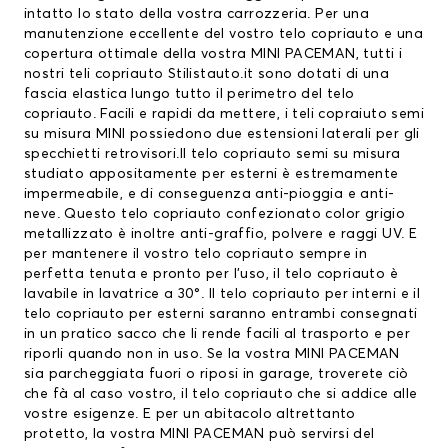
intatto lo stato della vostra carrozzeria. Per una
manutenzione eccellente del vostro
telo copriauto
e una
copertura ottimale della vostra MINI PACEMAN, tutti i
nostri teli copriauto Stilistauto.it sono dotati di una
fascia elastica lungo tutto il perimetro del telo
copriauto. Facili e rapidi da mettere, i teli copraiuto semi
su misura MINI possiedono due estensioni laterali per gli
specchietti retrovisori.Il telo copriauto semi su misura
studiato appositamente per esterni è estremamente
impermeabile, e di conseguenza anti-pioggia e anti-
neve. Questo telo copriauto confezionato color grigio
metallizzato è inoltre anti-graffio, polvere e raggi UV. E
per mantenere il vostro telo copriauto sempre in
perfetta tenuta e pronto per l’uso, il telo copriauto è
lavabile in lavatrice a 30°. Il telo copriauto per interni e il
telo copriauto per esterni saranno entrambi consegnati
in un pratico sacco che li rende facili al trasporto e per
riporli quando non in uso. Se la vostra MINI PACEMAN
sia parcheggiata fuori o riposi in garage, troverete ciò
che fà al caso vostro, il telo copriauto che si addice alle
vostre esigenze. E per un abitacolo altrettanto
protetto, la vostra MINI PACEMAN può servirsi del