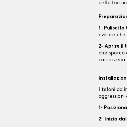
della tua au
Preparazion
1- Pulisci l
evitare che
2- Aprire i
che sporco o
carrozzeria
Installazion
I teloni da 
aggressioni 
1- Posiziona
2- Inizia da