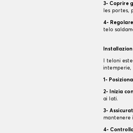
3- Coprire 
les portes, p
4- Regolare 
telo saldame
Installazio
I teloni est
intemperie, 
1- Posiziona
2- Inizia con
ai lati.
3- Assicurat
mantenere i
4- Controll