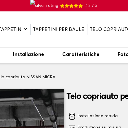
4,3 / 5
TAPPETINI
TAPPETINI PER BAULE
TELO COPRIAUT
Installazione
Caratteristiche
Fot
elo copriauto NISSAN MICRA
Telo copriauto 
Installazione rapida
Produzione su misura