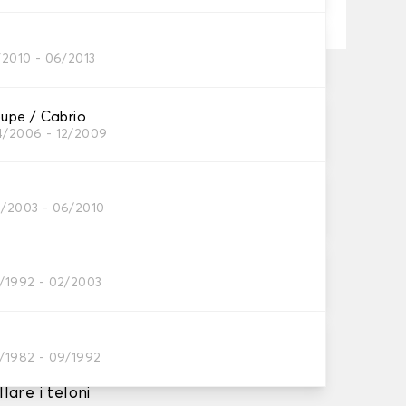
/2010 - 06/2013
ta su 17/08/2026
, a partire da 60 euro di acquisto.
pe / Cabrio
4/2006 - 12/2009
3/2003 - 06/2010
o e barriera
0/1992 - 02/2003
le per
per interni,
1/1982 - 09/1992
zione
lare i teloni