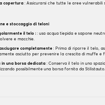
la copertura
: Assicurarsi che tutte le aree vulnerabili
e e stoccaggio di teloni
egolarmente il telo :
: usa acqua tiepida e sapone neutr
olvere e macchie.
o asciugare completamente
: Prima di riporre il telo, a
amente asciutto per prevenire la crescita di muffe e f
 in una borsa dedicata
: Conserva il telo in uno spazi
ilizzando possibilmente una borsa fornita da Stilistauto.i