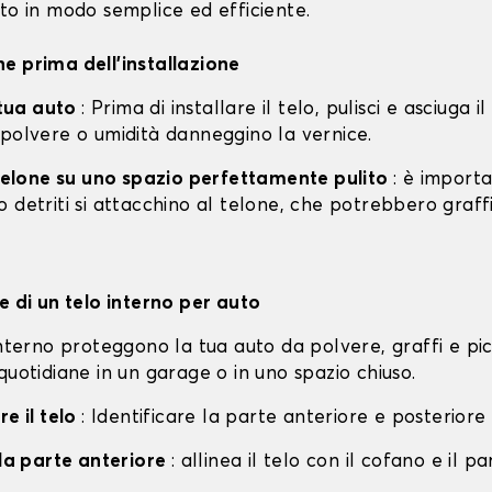
to in modo semplice ed efficiente.
e prima dell'installazione
a tua auto
: Prima di installare il telo, pulisci e asciuga i
 polvere o umidità danneggino la vernice.
l telone su uno spazio perfettamente pulito
: è import
 detriti si attacchino al telone, che potrebbero graff
e di un telo interno per auto
interno proteggono la tua auto da polvere, graffi e pi
quotidiane in un garage o in uno spazio chiuso.
re il telo
: Identificare la parte anteriore e posteriore 
lla parte anteriore
: allinea il telo con il cofano e il p