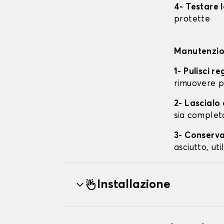
4- Testare 
protette
Manutenzion
1- Pulisci r
rimuovere p
2- Lascial
sia complet
3- Conserva
asciutto, ut
Installazione