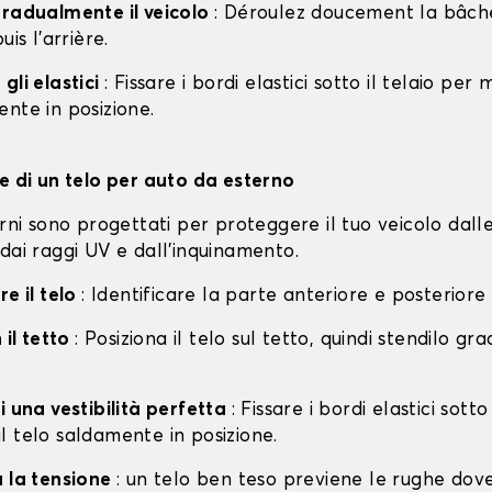
gradualmente il veicolo
: Déroulez doucement la bâche 
uis l'arrière.
gli elastici
: Fissare i bordi elastici sotto il telaio per
nte in posizione.
ne di un telo per auto da esterno
erni sono progettati per proteggere il tuo veicolo dall
dai raggi UV e dall'inquinamento.
re il telo
: Identificare la parte anteriore e posteriore
 il tetto
: Posiziona il telo sul tetto, quindi stendilo g
i una vestibilità perfetta
: Fissare i bordi elastici sotto
l telo saldamente in posizione.
a la tensione
: un telo ben teso previene le rughe dov