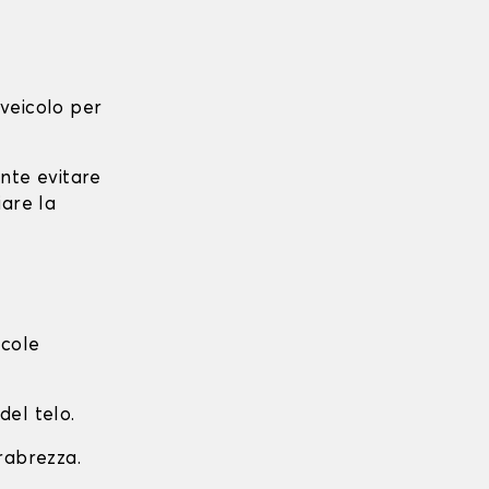
l veicolo per
ante evitare
iare la
ccole
del telo.
arabrezza.