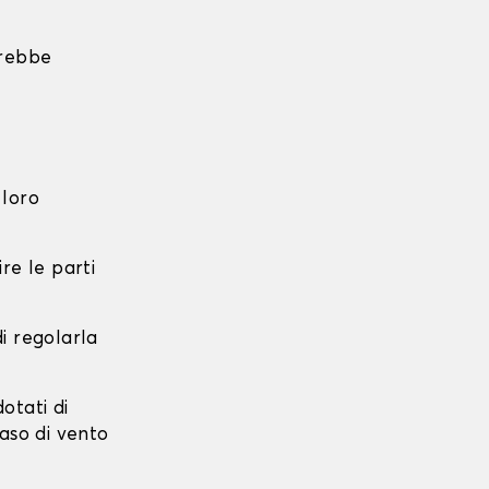
trebbe
 loro
re le parti
di regolarla
dotati di
caso di vento