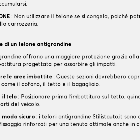
cumularsi.
IONE
: Non utilizzare il telone se si congela, poiché po
lla carrozzeria.
ne di un telone antigrandine
tigrandine offrono una maggiore protezione grazie alla
ottitura progettata per assorbire gli impatti.
are le aree imbottite
: Queste sezioni dovrebbero copri
 come il cofano, il tetto e il bagagliaio.
 il telo
: Posizionare prima l'imbottitura sul tetto, quin
arti del veicolo.
in modo sicuro
: i teloni antigrandine Stilistauto.it sono 
fissaggio rinforzati per una tenuta ottimale anche in 