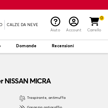
0
O
CALZE DA NEVE
Aiuto
Account
Carrello
o
Domande
Recensioni
per NISSAN MICRA
Traspirante, antimuffa
Garanzia antigraffio