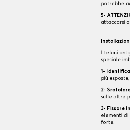
potrebbe ac
5- ATTENZ
attaccarsi a
Installazio
I teloni an
speciale imb
1- Identific
più esposte,
2- Srotolare
sulle altre p
3- Fissare 
elementi di 
forte.