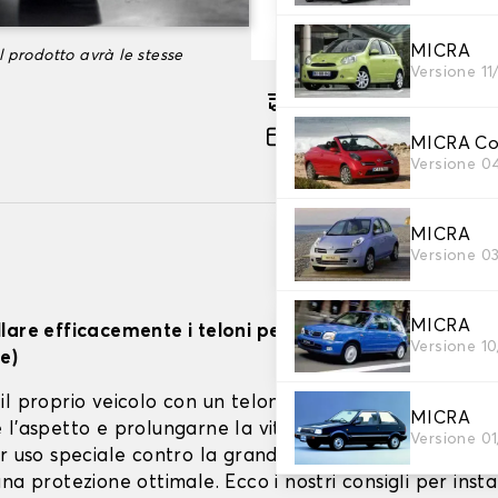
-35%
91,49 €
MICRA
l prodotto avrà le stesse
Versione 11
Consegna gratuita stima
Pagamento in 3x gratuito
MICRA Cou
Versione 0
MICRA
Versione 0
MICRA
lare efficacemente i teloni per auto (interno, estern
Versione 1
e)
il proprio veicolo con un telone adatto è fondamenta
MICRA
l'aspetto e prolungarne la vita. Che si tratti di teloni 
Versione 0
r uso speciale contro la grandine, la corretta installa
na protezione ottimale. Ecco i nostri consigli per instal