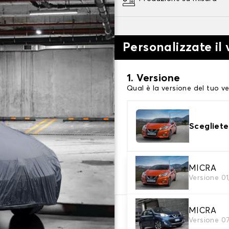
Personalizzate il 
1. Versione
Qual è la versione del tuo ve
Scegliete
2. Livello di protezi
MICRA
Versione 0
Scegli il telo protettivo ada
MICRA
59,47 €
Versione 07