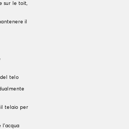
sur le toit,
 mantenere il
e
 del telo
radualmente
 il telaio per
e l'acqua