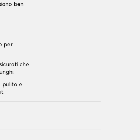
 siano ben
o per
ssicurati che
unghi.
o pulito e
t.