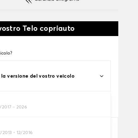
vostro Telo copriauto
icolo?
 la versione del vostro veicolo
one
1/2017 - 2026
tto alle tue esigenze
/2013 - 12/2016
Aggiungi al carrello