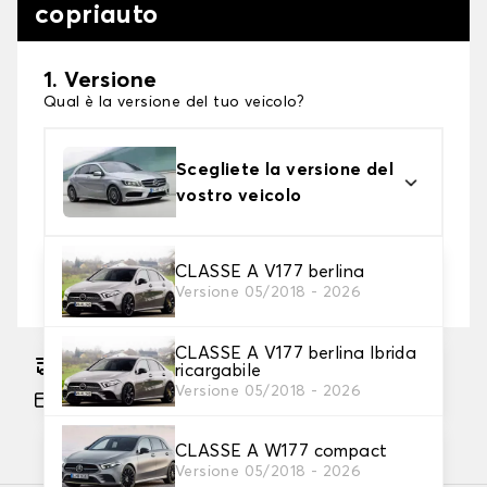
copriauto
1. Versione
Qual è la versione del tuo veicolo?
Scegliete la versione del
vostro veicolo
2. Livello di protezione
CLASSE A V177 berlina
Versione 05/2018 - 2026
Scegli il telo protettivo adatto alle tue esigenze
CLASSE A V177 berlina Ibrida
Consegna gratuita stimata su 17/08/2026
ricargabile
Versione 05/2018 - 2026
Pagamento in 3x gratuito, a partire da 60 euro
di acquisto.
CLASSE A W177 compact
Versione 05/2018 - 2026