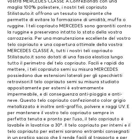
vostra MERCEDES CLASSE A.Confezionati con una
maglia 100% poliestere, i nostri teli copriauto
Stilistauto.it offrono un tessuto traspirante che
permette di evitare la formazione di umidità, muffa o
ruggine. I
teli copriauto MERCEDES
sono garantiti contro
la ruggine e preservano intatto lo stato della vostra
carrozzeria. Per una manutenzione eccellente del vostro
telo copriauto
e una copertura ottimale della vostra
MERCEDES CLASSE A, tutti i nostri teli copriauto
Stilistauto.it sono dotati di una fascia elastica lungo
tutto il perimetro del telo copriauto. Facili e rapidi da
mettere, i teli copraiuto semi su misura MERCEDES
possiedono due estensioni laterali per gli specchietti
retrovisori.Il telo copriauto semi su misura studiato
appositamente per esterni è estremamente
impermeabile, e di conseguenza anti-pioggia e anti-
neve. Questo telo copriauto confezionato color grigio
metallizzato è inoltre anti-graffio, polvere e raggi UV. E
per mantenere il vostro telo copriauto sempre in
perfetta tenuta e pronto per l’uso, il telo copriauto è
lavabile in lavatrice a 30°. Il telo copriauto per interni e il
telo copriauto per esterni saranno entrambi consegnati
in un pratico sacco che li rende facili al trasporto e per