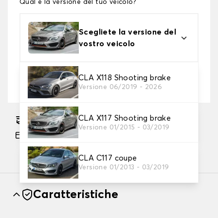
Qual è la versione del tuo veicolo?
Scegliete la versione del
vostro veicolo
2. Livello di protezione
CLA X118 Shooting brake
Versione 06/2019 - 2026
Scegli il telo protettivo adatto alle tue esigenze
CLA X117 Shooting brake
Consegna gratuita stimata su 17/08/2026
Versione 01/2015 - 03/2019
Pagamento in 3x gratuito, a partire da 60 euro
di acquisto.
CLA C117 coupe
Versione 01/2013 - 03/2019
Caratteristiche