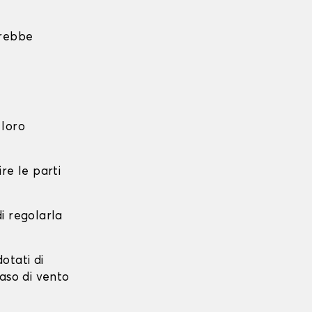
trebbe
 loro
re le parti
di regolarla
dotati di
caso di vento