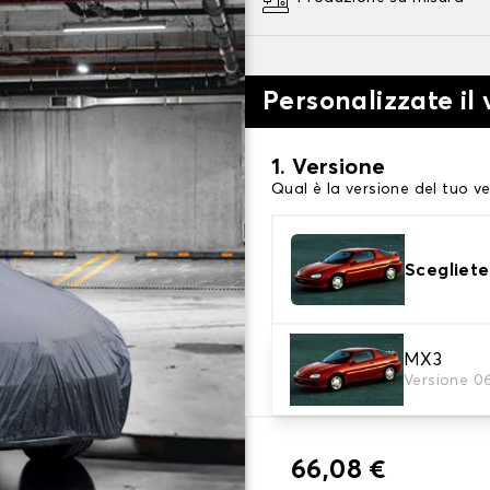
Personalizzate il 
1. Versione
Qual è la versione del tuo ve
Scegliete
2. Livello di protezi
MX3
Versione 0
Scegli il telo protettivo ada
66,08 €