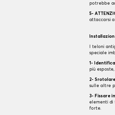
potrebbe ac
5- ATTENZ
attaccarsi a
Installazio
I teloni an
speciale imb
1- Identific
più esposte,
2- Srotolare
sulle altre p
3- Fissare 
elementi di 
forte.