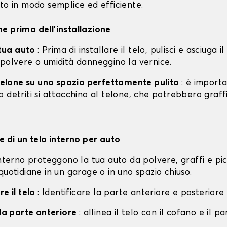
to in modo semplice ed efficiente.
e prima dell'installazione
a tua auto
: Prima di installare il telo, pulisci e asciuga i
 polvere o umidità danneggino la vernice.
l telone su uno spazio perfettamente pulito
: è import
 detriti si attacchino al telone, che potrebbero graff
e di un telo interno per auto
interno proteggono la tua auto da polvere, graffi e pi
quotidiane in un garage o in uno spazio chiuso.
re il telo
: Identificare la parte anteriore e posteriore 
lla parte anteriore
: allinea il telo con il cofano e il p