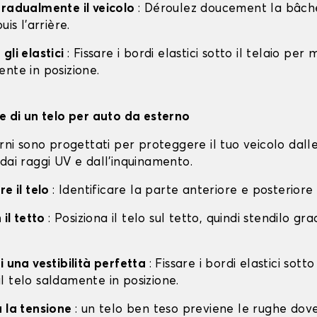
gradualmente il veicolo
: Déroulez doucement la bâche 
uis l'arrière.
gli elastici
: Fissare i bordi elastici sotto il telaio per
nte in posizione.
ne di un telo per auto da esterno
erni sono progettati per proteggere il tuo veicolo dall
dai raggi UV e dall'inquinamento.
re il telo
: Identificare la parte anteriore e posteriore
 il tetto
: Posiziona il telo sul tetto, quindi stendilo g
i una vestibilità perfetta
: Fissare i bordi elastici sotto
l telo saldamente in posizione.
a la tensione
: un telo ben teso previene le rughe dov