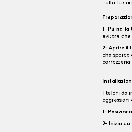
della tua au
Preparazion
1- Pulisci l
evitare che
2- Aprire i
che sporco o
carrozzeria
Installazion
I teloni da 
aggressioni 
1- Posiziona
2- Inizia da