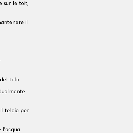
sur le toit,
 mantenere il
e
 del telo
radualmente
 il telaio per
e l'acqua