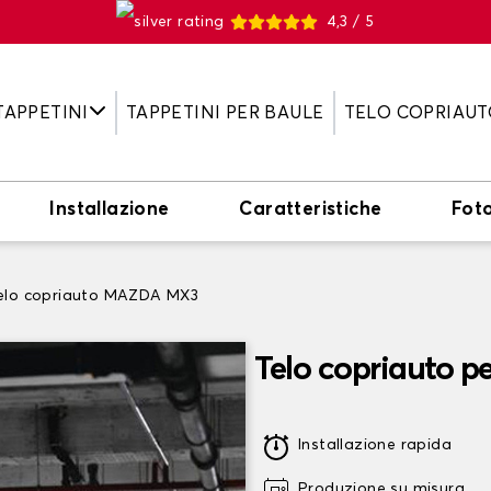
4,3 / 5
TAPPETINI
TAPPETINI PER BAULE
TELO COPRIAUT
Installazione
Caratteristiche
Fot
elo copriauto MAZDA MX3
Telo copriauto 
Installazione rapida
Produzione su misura