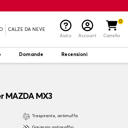
0
O
CALZE DA NEVE
Aiuto
Account
Carrello
o
Domande
Recensioni
per MAZDA MX3
Traspirante, antimuffa
Garanzia antigraffio