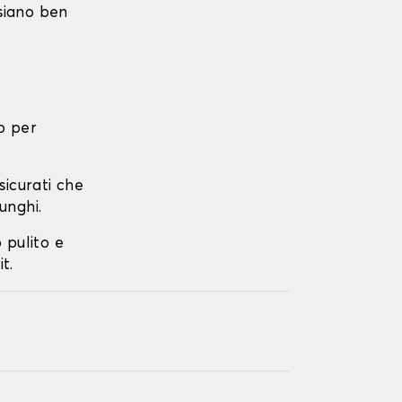
 siano ben
o per
ssicurati che
unghi.
o pulito e
t.