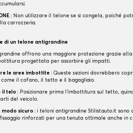
cumularsi.
IONE
: Non utilizzare il telone se si congela, poiché po
lla carrozzeria.
ne di un telone antigrandine
tigrandine offrono una maggiore protezione grazie alla
ottitura progettata per assorbire gli impatti.
are le aree imbottite
: Queste sezioni dovrebbero copri
 come il cofano, il tetto e il bagagliaio.
 il telo
: Posizionare prima l'imbottitura sul tetto, quin
arti del veicolo.
in modo sicuro
: i teloni antigrandine Stilistauto.it sono 
fissaggio rinforzati per una tenuta ottimale anche in 