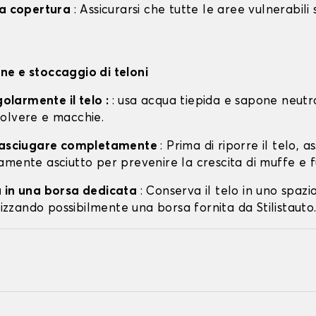
la copertura
: Assicurarsi che tutte le aree vulnerabili
e e stoccaggio di teloni
egolarmente il telo :
: usa acqua tiepida e sapone neutr
olvere e macchie.
o asciugare completamente
: Prima di riporre il telo, a
amente asciutto per prevenire la crescita di muffe e f
 in una borsa dedicata
: Conserva il telo in uno spazi
ilizzando possibilmente una borsa fornita da Stilistauto.i