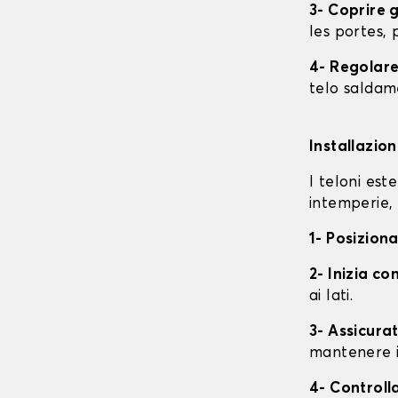
3- Coprire 
les portes, p
4- Regolare 
telo saldame
Installazio
I teloni est
intemperie, 
1- Posiziona
2- Inizia con
ai lati.
3- Assicurat
mantenere i
4- Controll