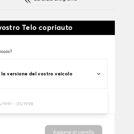
vostro Telo copriauto
icolo?
 la versione del vostro veicolo
one
6/1991 - 05/1998
tto alle tue esigenze
Aggiungi al carrello