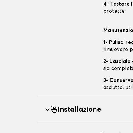
4- Testare 
protette
Manutenzion
1- Pulisci r
rimuovere p
2- Lascial
sia complet
3- Conserva
asciutto, ut
Installazione