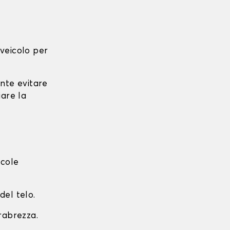
l veicolo per
ante evitare
iare la
ccole
del telo.
arabrezza.