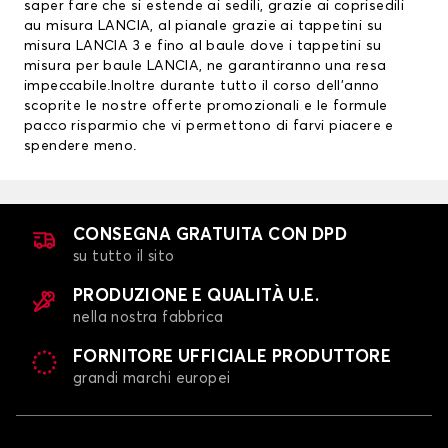
saper fare che si estende ai sedili, grazie ai
coprisedili
au misura LANCIA
, al pianale grazie ai
tappetini su
misura LANCIA
3 e fino al baule dove i tappetini su
misura per baule LANCIA, ne garantiranno una resa
impeccabile.Inoltre durante tutto il corso dell’anno
scoprite le nostre offerte promozionali e le formule
pacco risparmio che vi permettono di farvi piacere e
spendere meno.
CONSEGNA GRATUITA CON DPD
su tutto il sito
PRODUZIONE E QUALITÀ U.E.
nella nostra fabbrica
FORNITORE UFFICIALE PRODUTTORE
grandi marchi europei