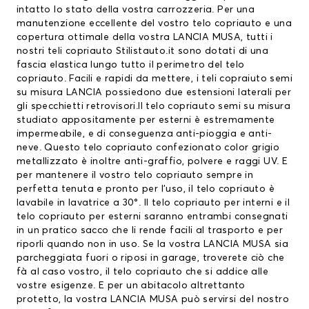
intatto lo stato della vostra carrozzeria. Per una
manutenzione eccellente del vostro
telo copriauto
e una
copertura ottimale della vostra LANCIA MUSA, tutti i
nostri teli copriauto Stilistauto.it sono dotati di una
fascia elastica lungo tutto il perimetro del telo
copriauto. Facili e rapidi da mettere, i teli copraiuto semi
su misura LANCIA possiedono due estensioni laterali per
gli specchietti retrovisori.Il telo copriauto semi su misura
studiato appositamente per esterni è estremamente
impermeabile, e di conseguenza anti-pioggia e anti-
neve. Questo telo copriauto confezionato color grigio
metallizzato è inoltre anti-graffio, polvere e raggi UV. E
per mantenere il vostro telo copriauto sempre in
perfetta tenuta e pronto per l’uso, il telo copriauto è
lavabile in lavatrice a 30°. Il telo copriauto per interni e il
telo copriauto per esterni saranno entrambi consegnati
in un pratico sacco che li rende facili al trasporto e per
riporli quando non in uso. Se la vostra LANCIA MUSA sia
parcheggiata fuori o riposi in garage, troverete ciò che
fà al caso vostro, il telo copriauto che si addice alle
vostre esigenze. E per un abitacolo altrettanto
protetto, la vostra LANCIA MUSA può servirsi del nostro