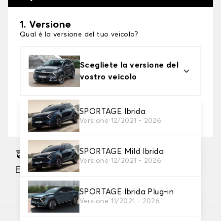
1. Versione
Qual è la versione del tuo veicolo?
Scegliete la versione del
vostro veicolo
2. Livello di protezione
SPORTAGE Ibrida
Versione 12/2021 - 2026
Scegli il telo protettivo adatto alle tue esigenze
SPORTAGE Mild Ibrida
Consegna gratuita stimata su 17/08/2026
Versione 12/2021 - 2026
Pagamento in 3x gratuito, a partire da 60 euro
di acquisto.
SPORTAGE Ibrida Plug-in
Versione 11/2021 - 2026