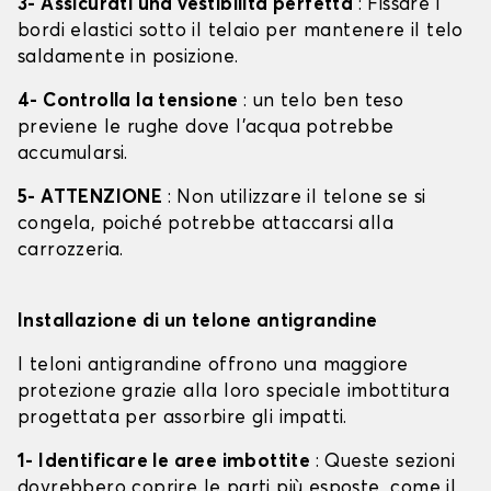
3- Assicurati una vestibilità perfetta
: Fissare i
bordi elastici sotto il telaio per mantenere il telo
saldamente in posizione.
4- Controlla la tensione
: un telo ben teso
previene le rughe dove l'acqua potrebbe
accumularsi.
5- ATTENZIONE
: Non utilizzare il telone se si
congela, poiché potrebbe attaccarsi alla
carrozzeria.
Installazione di un telone antigrandine
I teloni antigrandine offrono una maggiore
protezione grazie alla loro speciale imbottitura
progettata per assorbire gli impatti.
1- Identificare le aree imbottite
: Queste sezioni
dovrebbero coprire le parti più esposte, come il