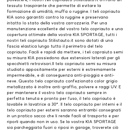
poliestere, i nostri teli copriauto Stilistauto.it offrono un
tessuto traspirante che permette di evitare la
formazione di umidità, muffa o ruggine. I
teli copriauto
KIA
sono garantiti contro la ruggine e preservano
intatto lo stato della vostra carrozzeria. Per una
manutenzione eccellente del vostro
telo copriauto
e una
copertura ottimale della vostra KIA SPORTAGE, tutti i
nostri teli copriauto Stilistauto.it sono dotati di una
fascia elastica lungo tutto il perimetro del telo
copriauto. Facili e rapidi da mettere, i teli copraiuto semi
su misura KIA possiedono due estensioni laterali per gli
specchietti retrovisori.Il telo copriauto semi su misura
studiato appositamente per esterni è estremamente
impermeabile, e di conseguenza anti-pioggia e anti-
neve. Questo telo copriauto confezionato color grigio
metallizzato è inoltre anti-graffio, polvere e raggi UV. E
per mantenere il vostro telo copriauto sempre in
perfetta tenuta e pronto per l’uso, il telo copriauto è
lavabile in lavatrice a 30°. Il telo copriauto per interni e il
telo copriauto per esterni saranno entrambi consegnati
in un pratico sacco che li rende facili al trasporto e per
riporli quando non in uso. Se la vostra KIA SPORTAGE
sia parcheggiata fuori o riposi in garage, troverete ciò