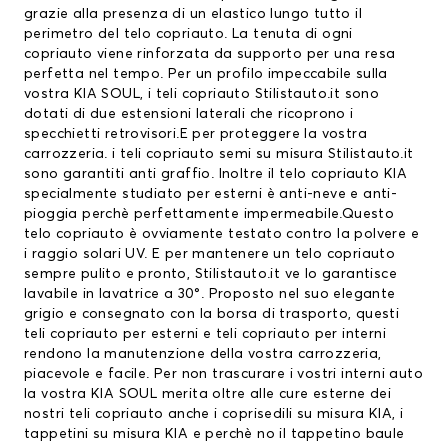
grazie alla presenza di un elastico lungo tutto il
perimetro del telo copriauto. La tenuta di ogni
copriauto viene rinforzata da supporto per una resa
perfetta nel tempo. Per un profilo impeccabile sulla
vostra KIA SOUL, i teli copriauto Stilistauto.it sono
dotati di due estensioni laterali che ricoprono i
specchietti retrovisori.E per proteggere la vostra
carrozzeria. i teli copriauto semi su misura Stilistauto.it
sono garantiti anti graffio. Inoltre il
telo copriauto KIA
specialmente studiato per esterni è anti-neve e anti-
pioggia perchè perfettamente impermeabile.Questo
telo copriauto è ovviamente testato contro la polvere e
i raggio solari UV. E per mantenere un telo copriauto
sempre pulito e pronto, Stilistauto.it ve lo garantisce
lavabile in lavatrice a 30°. Proposto nel suo elegante
grigio e consegnato con la borsa di trasporto, questi
teli copriauto per esterni e teli copriauto per interni
rendono la manutenzione della vostra carrozzeria,
piacevole e facile. Per non trascurare i vostri interni auto
la vostra KIA SOUL merita oltre alle cure esterne dei
nostri teli copriauto anche i
coprisedili su misura KIA
, i
tappetini su misura KIA
e perchè no il tappetino baule