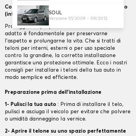
Come installare efficacemente i teloni per auto
SOUL
(interno, esterno e barriera antigrandine)
Versione 01/2009 - 09/2012
Proteggere il proprio veicolo con un telone
adatto è fondamentale per preservarne
l'aspetto e prolungarne la vita. Che si tratti di
teloni per interni, esterni o per uso speciale
contro la grandine, la corretta installazione
garantisce una protezione ottimale. Ecco i nostri
consigli per installare i teloni della tua auto in
modo semplice ed efficiente.
Preparazione prima dell'installazione
1- Pulisci la tua auto
: Prima di installare il telo,
pulisci e asciuga il veicolo per evitare che polvere
o umidità danneggino la vernice.
2- Aprire il telone su uno spazio perfettamente