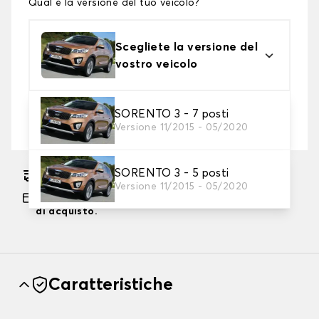
Qual è la versione del tuo veicolo?
Scegliete la versione del
vostro veicolo
2. Livello di protezione
SORENTO 3 - 7 posti
Versione 11/2015 - 05/2020
Scegli il telo protettivo adatto alle tue esigenze
SORENTO 3 - 5 posti
Consegna gratuita stimata su 17/08/2026
Versione 11/2015 - 05/2020
Pagamento in 3x gratuito, a partire da 60 euro
di acquisto.
Caratteristiche