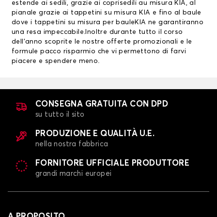
estende ai sedili, grazie ai
coprisedili au misura KIA
, al
pianale grazie ai
tappetini su misura KIA
e fino al baule
dove i tappetini su misura per bauleKIA ne garantiranno
una resa impeccabile.Inoltre durante tutto il corso
dell’anno scoprite le nostre offerte promozionali e le
formule pacco risparmio che vi permettono di farvi
piacere e spendere meno.
CONSEGNA GRATUITA CON DPD
su tutto il sito
PRODUZIONE E QUALITÀ U.E.
nella nostra fabbrica
FORNITORE UFFICIALE PRODUTTORE
grandi marchi europei
A PROPOSITO