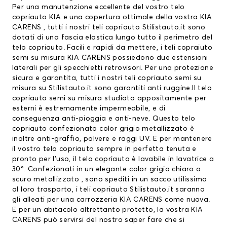
Per una manutenzione eccellente del vostro
telo
copriauto KIA
e una copertura ottimale della vostra KIA
CARENS , tutti i nostri teli copriauto Stilistauto.it sono
dotati di una fascia elastica lungo tutto il perimetro del
telo copriauto. Facili e rapidi da mettere, i teli copraiuto
semi su misura KIA CARENS possiedono due estensioni
laterali per gli specchietti retrovisori. Per una protezione
sicura e garantita, tutti i nostri teli copriauto semi su
misura su Stilistauto.it sono garantiti anti ruggine.Il telo
copriauto semi su misura studiato appositamente per
esterni è estremamente impermeabile, e di
conseguenza anti-pioggia e anti-neve. Questo telo
copriauto confezionato color grigio metallizzato è
inoltre anti-graffio, polvere e raggi UV. E per mantenere
il vostro telo copriauto sempre in perfetta tenuta e
pronto per l’uso, il telo copriauto è lavabile in lavatrice a
30°. Confezionati in un elegante color grigio chiaro o
scuro metallizzato , sono spediti in un sacco utilissimo
al loro trasporto, i teli copriauto Stilistauto.it saranno
gli alleati per una carrozzeria KIA CARENS come nuova.
E per un abitacolo altrettanto protetto, la vostra KIA
CARENS può servirsi del nostro saper fare che si