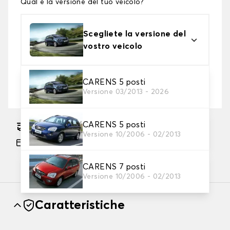
Qual è la versione del tuo veicolo?
Scegliete la versione del
vostro veicolo
2. Livello di protezione
CARENS 5 posti
Versione 03/2013 - 2026
Scegli il telo protettivo adatto alle tue esigenze
CARENS 5 posti
Consegna gratuita stimata su 17/08/2026
Versione 10/2006 - 02/2013
Pagamento in 3x gratuito, a partire da 60 euro
di acquisto.
CARENS 7 posti
Versione 10/2006 - 02/2013
Caratteristiche