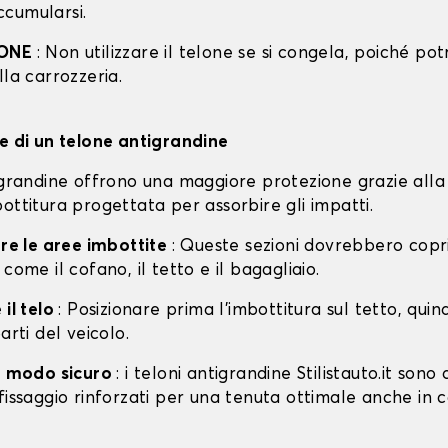
cumularsi.
IONE
: Non utilizzare il telone se si congela, poiché po
lla carrozzeria.
ne di un telone antigrandine
tigrandine offrono una maggiore protezione grazie alla
ottitura progettata per assorbire gli impatti.
are le aree imbottite
: Queste sezioni dovrebbero copri
 come il cofano, il tetto e il bagagliaio.
 il telo
: Posizionare prima l'imbottitura sul tetto, quin
arti del veicolo.
in modo sicuro
: i teloni antigrandine Stilistauto.it sono 
fissaggio rinforzati per una tenuta ottimale anche in 