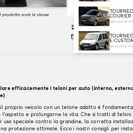
-35%
101,66 €
TOURNEO
l prodotto avrà le stesse
COURIER 
Versione 0
Consegna gratuita stima
TOURNEO
Pagamento in 3x gratuito
E CUSTO
Versione 0
lare efficacemente i teloni per auto (interno, estern
e)
il proprio veicolo con un telone adatto è fondamenta
l'aspetto e prolungarne la vita. Che si tratti di teloni 
r uso speciale contro la grandine, la corretta installa
na protezione ottimale. Ecco i nostri consigli per instal