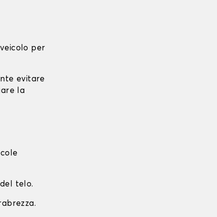
l veicolo per
ante evitare
iare la
ccole
del telo.
arabrezza.