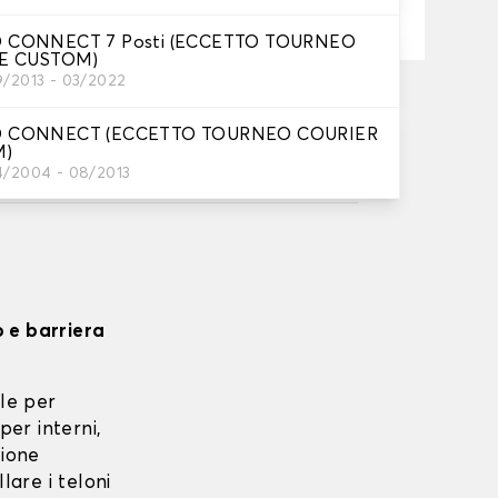
 CONNECT 7 Posti (ECCETTO TOURNEO
E CUSTOM)
9/2013 - 03/2022
ta su 17/08/2026
 CONNECT (ECCETTO TOURNEO COURIER
, a partire da 60 euro di acquisto.
M)
4/2004 - 08/2013
o e barriera
le per
per interni,
zione
lare i teloni