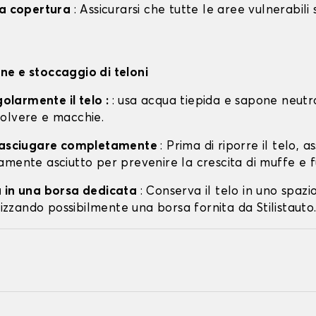
la copertura
: Assicurarsi che tutte le aree vulnerabili
e e stoccaggio di teloni
egolarmente il telo :
: usa acqua tiepida e sapone neutr
olvere e macchie.
o asciugare completamente
: Prima di riporre il telo, a
amente asciutto per prevenire la crescita di muffe e f
 in una borsa dedicata
: Conserva il telo in uno spazi
ilizzando possibilmente una borsa fornita da Stilistauto.i