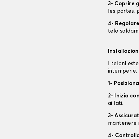
3- Coprire 
les portes, p
4- Regolare 
telo saldame
Installazio
I teloni est
intemperie, 
1- Posiziona
2- Inizia con
ai lati.
3- Assicurat
mantenere i
4- Controll