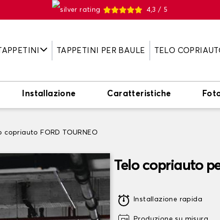
4,3 / 5
TAPPETINI
TAPPETINI PER BAULE
TELO COPRIAUT
Installazione
Caratteristiche
Fot
lo copriauto FORD TOURNEO
Telo copriauto
Installazione rapida
Produzione su misura