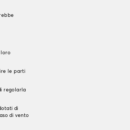
trebbe
 loro
re le parti
di regolarla
dotati di
caso di vento