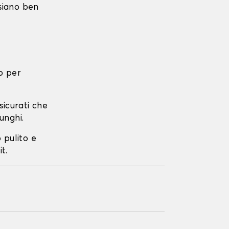
 siano ben
o per
ssicurati che
unghi.
o pulito e
t.