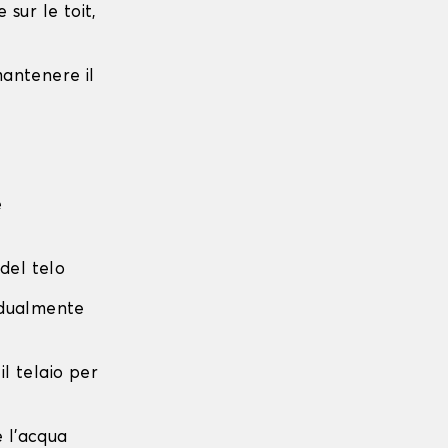
sur le toit,
 mantenere il
e
 del telo
radualmente
 il telaio per
e l'acqua