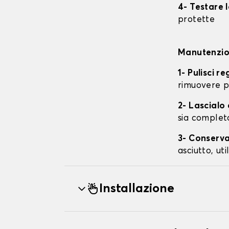
4- Testare 
protette
Manutenzion
1- Pulisci r
rimuovere p
2- Lascial
sia complet
3- Conserva
asciutto, ut
Installazione