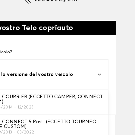
vostro Telo copriauto
icolo?
 la versione del vostro veicolo
 COURRIER (ECCETTO CAMPER, CONNECT
one
M)
tto alle tue esigenze
4/2014 - 12/2023
 CONNECT 5 Posti (ECCETTO TOURNEO
E CUSTOM)
9/2013 - 03/2022
Aggiungi al carrello