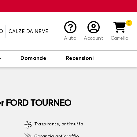
0
O
CALZE DA NEVE
Aiuto
Account
Carrello
o
Domande
Recensioni
 per FORD TOURNEO
Traspirante, antimuffa
Garanzia antigraffio