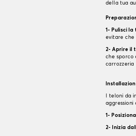
della tua au
Preparazion
1- Pulisci l
evitare che
2- Aprire i
che sporco o
carrozzeria
Installazion
I teloni da 
aggressioni 
1- Posiziona
2- Inizia da