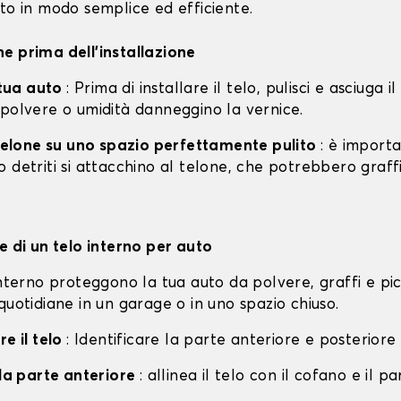
to in modo semplice ed efficiente.
e prima dell'installazione
a tua auto
: Prima di installare il telo, pulisci e asciuga i
 polvere o umidità danneggino la vernice.
l telone su uno spazio perfettamente pulito
: è import
 detriti si attacchino al telone, che potrebbero graff
e di un telo interno per auto
interno proteggono la tua auto da polvere, graffi e pi
quotidiane in un garage o in uno spazio chiuso.
re il telo
: Identificare la parte anteriore e posteriore 
lla parte anteriore
: allinea il telo con il cofano e il p