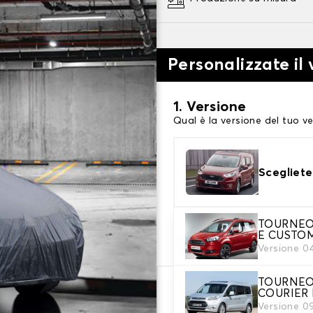
Personalizzate il 
1. Versione
Qual è la versione del tuo ve
Scegliete
TOURNEO
2. Livello di protezi
E CUSTO
Scegli il telo protettivo ada
Versione 0
TOURNEO
COURIER 
66,08 €
Versione 0