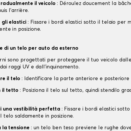
gradualmente il veicolo
: Déroulez doucement la bâche 
uis l'arrière.
gli elastici
: Fissare i bordi elastici sotto il telaio per
nte in posizione.
ne di un telo per auto da esterno
erni sono progettati per proteggere il tuo veicolo dall
dai raggi UV e dall'inquinamento.
re il telo
: Identificare la parte anteriore e posteriore
 il tetto
: Posiziona il telo sul tetto, quindi stendilo g
i una vestibilità perfetta
: Fissare i bordi elastici sotto
l telo saldamente in posizione.
a la tensione
: un telo ben teso previene le rughe dov