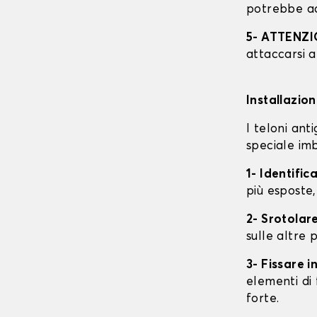
potrebbe ac
5- ATTENZ
attaccarsi a
Installazio
I teloni an
speciale imb
1- Identific
più esposte,
2- Srotolare
sulle altre p
3- Fissare 
elementi di 
forte.