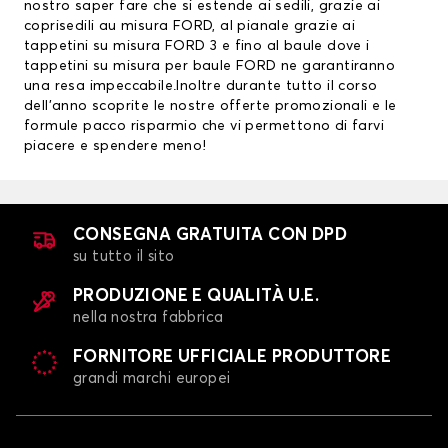
nostro saper fare che si estende ai sedili, grazie ai
coprisedili au misura FORD
, al pianale grazie ai
tappetini su misura FORD
3 e fino al baule dove i
tappetini su misura per baule FORD ne garantiranno
una resa impeccabile.Inoltre durante tutto il corso
dell’anno scoprite le nostre offerte promozionali e le
formule pacco risparmio che vi permettono di farvi
piacere e spendere meno!
CONSEGNA GRATUITA CON DPD
su tutto il sito
PRODUZIONE E QUALITÀ U.E.
nella nostra fabbrica
FORNITORE UFFICIALE PRODUTTORE
grandi marchi europei