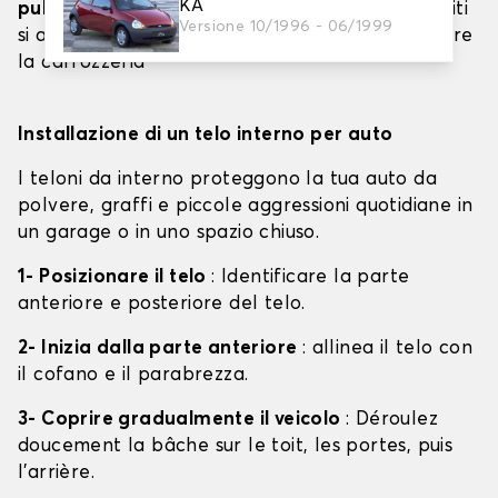
KA
pulito
: è importante evitare che sporco o detriti
Versione 10/1996 - 06/1999
si attacchino al telone, che potrebbero graffiare
la carrozzeria
Installazione di un telo interno per auto
I teloni da interno proteggono la tua auto da
polvere, graffi e piccole aggressioni quotidiane in
un garage o in uno spazio chiuso.
1- Posizionare il telo
: Identificare la parte
anteriore e posteriore del telo.
2- Inizia dalla parte anteriore
: allinea il telo con
il cofano e il parabrezza.
3- Coprire gradualmente il veicolo
: Déroulez
doucement la bâche sur le toit, les portes, puis
l'arrière.