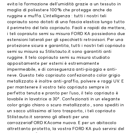
evita la formazione dell’umidità grazie a un tessuto in
maglia di poliestere 100% che protegge anche da
ruggine e muffa. L’intelligenza : tutti i nostri teli
copriauto sono dotati di una fascia elastica lungo tutto
il perimetro del telo copriauto. Facili e rapidi da mettere,
i teli copraiuto semi su misura FORD KA possiedono due
estensioni laterali per gli specchietti retrovisori. Per una
protezione sicura e garantita, tutti i nostri teli copriauto
semi su misura su Stilistauto.it sono garantiti anti
ruggine. Il telo copriauto semi su misura studiato
appositamente per esterni è estremamente
impermeabile, e di conseguenza anti-pioggia e anti-
neve. Questo telo copriauto confezionato color grigio
metallizzato è inoltre anti-graffio, polvere e raggi UV. E
per mantenere il vostro telo copriauto sempre in
perfetta tenuta e pronto per l’uso, il telo copriauto è
lavabile in lavatrice a 30°. Confezionati in un elegante
color grigio chiaro o scuro metallizzato , sono spediti in
un sacco utilissimo al loro trasporto, i teli copriauto
Stilistauto.it saranno gli alleati per una
carrozzeriaFORD KAcome nuova. E per un abitacolo
altrettanto protetto, la vostra FORD KA può servirsi del