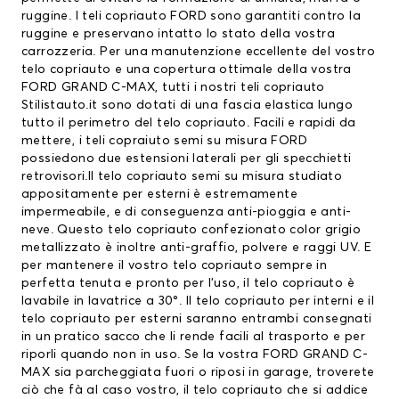
ruggine. I
teli copriauto FORD
sono garantiti contro la
ruggine e preservano intatto lo stato della vostra
carrozzeria. Per una manutenzione eccellente del vostro
telo copriauto
e una copertura ottimale della vostra
FORD GRAND C-MAX, tutti i nostri teli copriauto
Stilistauto.it sono dotati di una fascia elastica lungo
tutto il perimetro del telo copriauto. Facili e rapidi da
mettere, i teli copraiuto semi su misura FORD
possiedono due estensioni laterali per gli specchietti
retrovisori.Il telo copriauto semi su misura studiato
appositamente per esterni è estremamente
impermeabile, e di conseguenza anti-pioggia e anti-
neve. Questo telo copriauto confezionato color grigio
metallizzato è inoltre anti-graffio, polvere e raggi UV. E
per mantenere il vostro telo copriauto sempre in
perfetta tenuta e pronto per l’uso, il telo copriauto è
lavabile in lavatrice a 30°. Il telo copriauto per interni e il
telo copriauto per esterni saranno entrambi consegnati
in un pratico sacco che li rende facili al trasporto e per
riporli quando non in uso. Se la vostra FORD GRAND C-
MAX sia parcheggiata fuori o riposi in garage, troverete
ciò che fà al caso vostro, il telo copriauto che si addice