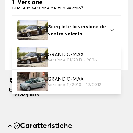
1. Versione
Qual è la versione del tuo veicolo?
Scegliete la versione del
vostro veicolo
2. Livello di protezione
GRAND C-MAX
Versione 01/2013 - 2026
Scegli il telo protettivo adatto alle tue esigenze
GRAND C-MAX
Consegna gratuita stimata su 17/08/2026
Versione 11/2010 - 12/2012
Pagamento in 3x gratuito, a partire da 60 euro
di acquisto.
Caratteristiche