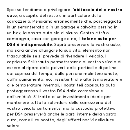
Spesso tendiamo a privilegiare
l’abitacolo della nostra
auto
, a scapito del resto e in particolare della
carrozzeria. Pensiamo erroneamente che, parcheggiata
in un seminterrato o in un garage e talvolta persino in
un box, la nostra auto sia al sicuro. Centro città o
campagna, casa con garage o no, il
telone auto per
DS4 è indispensabile
. Saprà preservare la vostra auto,
ma sarà anche allungare la sua vita, elemento non
trascurabile se si prevede di rivendere il veicolo. I
copriauto Stilistauto permetteranno al vostro veicolo di
essere al riparo dalle polveri, dalle particelle di polline,
dai capricci del tempo, dalle persone malintenzionate,
dall’inquinamento, ecc. resistenti alle alte temperature e
alle temperature invernali, i nostri teli copriauto auto
proteggeranno il vostro DS4 dalla corrosione e
dall’umidità. Si tratta di un investimento ideale per
mantenere tutto lo splendore della carrozzeria del
vostro veicolo certamente, ma la custodia protettiva
per DS4 preserverà anche le parti interne della vostra
auto, come il cruscotto, degli effetti nocivi della luce
solare.