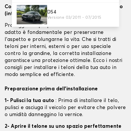
Come installare efficacemente i teloni per auto
DS4
(interno, esterno e barriera antigrandine)
Versione 03/2011 - 07/2015
Proteggere il proprio veicolo con un telone
adatto è fondamentale per preservarne
l'aspetto e prolungarne la vita. Che si tratti di
teloni per interni, esterni o per uso speciale
contro la grandine, la corretta installazione
garantisce una protezione ottimale. Ecco i nostri
consigli per installare i teloni della tua auto in
modo semplice ed efficiente.
Preparazione prima dell'installazione
1- Pulisci la tua auto
: Prima di installare il telo,
pulisci e asciuga il veicolo per evitare che polvere
o umidità danneggino la vernice.
2- Aprire il telone su uno spazio perfettamente