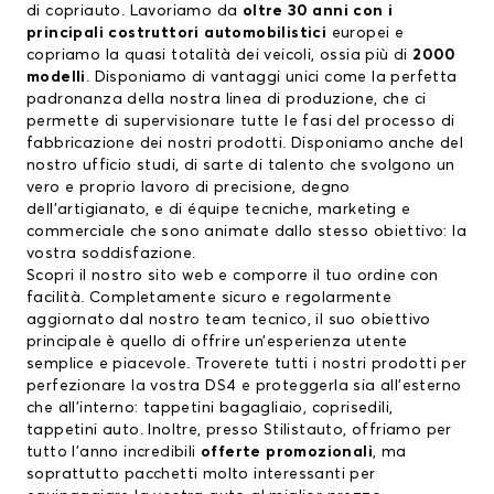
di copriauto. Lavoriamo da
oltre 30 anni con i
principali costruttori automobilistici
europei e
copriamo la quasi totalità dei veicoli, ossia più di
2000
modelli
. Disponiamo di vantaggi unici come la perfetta
padronanza della nostra linea di produzione, che ci
permette di supervisionare tutte le fasi del processo di
fabbricazione dei nostri prodotti. Disponiamo anche del
nostro ufficio studi, di sarte di talento che svolgono un
vero e proprio lavoro di precisione, degno
dell’artigianato, e di équipe tecniche, marketing e
commerciale che sono animate dallo stesso obiettivo: la
vostra soddisfazione.
Scopri il nostro sito web e comporre il tuo ordine con
facilità. Completamente sicuro e regolarmente
aggiornato dal nostro team tecnico, il suo obiettivo
principale è quello di offrire un’esperienza utente
semplice e piacevole. Troverete tutti i nostri prodotti per
perfezionare la vostra DS4 e proteggerla sia all’esterno
che all’interno:
tappetini bagagliaio
,
coprisedili
,
tappetini auto
. Inoltre, presso Stilistauto, offriamo per
tutto l’anno incredibili
offerte promozionali
, ma
soprattutto pacchetti molto interessanti per