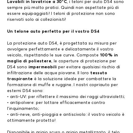
Lavabili in lavatrice a 30°C
, i teloni per auto DS4 sono
sempre più molto pratici. Quindi non aspettate più di
essere equipaggiati! I teloni di protezione non sono
riservati solo ai collezionisti!
Un telone auto perfetto per il vostro DS4
La protezione auto DS4, è progettata su misura per
avvolgere perfettamente e delicatamente il vostro
veicolo, rispettando le sue curve. Composte
100% in
maglia di poliestere
, le coperture di protezione per
DS4 sono
impermeabili
per evitare qualsiasi rischio di
infiltrazione delle acque piovane. Il loro
tessuto
traspirante
è la soluzione ideale per combattere la
formazione di muffe e ruggine. I nostri copriauto per
esterni DS4 sono:
• anti-UV: per riflettere il massimo dei raggi ultravioletti;
• antipolvere: per lottare efficacemente contro
l’inquinamento;
• anti-neve, anti-pioggia e antiscivolo: il vostro veicolo è
ottimamente protetto!
Disponibile in grigio scuro o grigio metallizzato, il telo