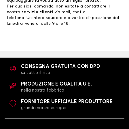
equipaggiare la vostra auto al miglior prezzo.
Per qualsiasi domanda, non esitate a contattare il
nostro
servizio clienti
via mail, chat o
telefono. Un’intera squadra è a vostra disposizione dal
lunedì al venerdì dalle 9 alle 18.
CONSEGNA GRATUITA CON DPD
su tutto il sito
PRODUZIONE E QUALITÀ U.E.
nella nostra fabbrica
FORNITORE UFFICIALE PRODUTTORE
grandi marchi europei