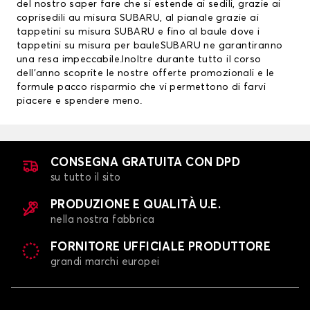
del nostro saper fare che si estende ai sedili, grazie ai
coprisedili au misura SUBARU
, al pianale grazie ai
tappetini su misura SUBARU
e fino al baule dove i
tappetini su misura per bauleSUBARU ne garantiranno
una resa impeccabile.Inoltre durante tutto il corso
dell’anno scoprite le nostre offerte promozionali e le
formule pacco risparmio che vi permettono di farvi
piacere e spendere meno.
CONSEGNA GRATUITA CON DPD
su tutto il sito
PRODUZIONE E QUALITÀ U.E.
nella nostra fabbrica
FORNITORE UFFICIALE PRODUTTORE
grandi marchi europei