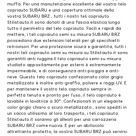
muffa. Per una manutenzione eccellente del vostro
telo
copriauto SUBARU
e una copertura ottimale della
vostra SUBARU BRZ , tutti i nostri teli copriauto
Stilistauto.it sono dotati di una fascia elastica lungo
tutto il perimetro del telo copriauto. Facili e rapidi da
mettere, i teli copraiuto semi su misura SUBARU BRZ
possiedono due estensioni laterali per gli specchietti
retrovisori. Per una protezione sicura e garantita, tutti i
nostri teli copriauto semi su misura su Stilistauto.it sono
garantiti anti ruggine.Il telo copriauto semi su misura
studiato appositamente per esterni è estremamente
impermeabile, e di conseguenza anti-pioggia e anti-
neve. Questo telo copriauto confezionato color grigio
metallizzato è inoltre anti-graffio, polvere e raggi UV. E
per mantenere il vostro telo copriauto sempre in
perfetta tenuta e pronto per l’uso, il telo copriauto è
lavabile in lavatrice a 30°. Confezionati in un elegante
color grigio chiaro o scuro metallizzato , sono spediti in
un sacco utilissimo al loro trasporto, i teli copriauto
Stilistauto.it saranno gli alleati per una carrozzeria
SUBARU BRZ come nuova. E per un abitacolo
altrettanto protetto, la vostra SUBARU BRZ può servirsi