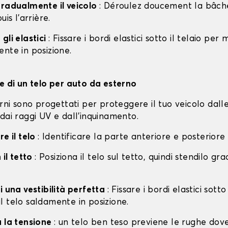
gradualmente il veicolo
: Déroulez doucement la bâche 
uis l'arrière.
gli elastici
: Fissare i bordi elastici sotto il telaio per
nte in posizione.
ne di un telo per auto da esterno
erni sono progettati per proteggere il tuo veicolo dall
dai raggi UV e dall'inquinamento.
re il telo
: Identificare la parte anteriore e posteriore
 il tetto
: Posiziona il telo sul tetto, quindi stendilo g
i una vestibilità perfetta
: Fissare i bordi elastici sotto
l telo saldamente in posizione.
a la tensione
: un telo ben teso previene le rughe dov