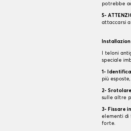
potrebbe ac
5- ATTENZ
attaccarsi a
Installazio
I teloni an
speciale imb
1- Identific
più esposte,
2- Srotolare
sulle altre p
3- Fissare 
elementi di 
forte.