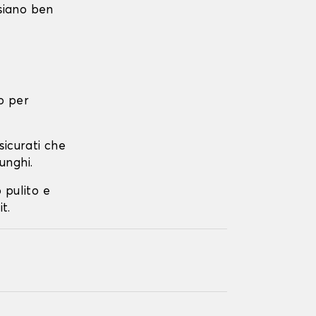
 siano ben
o per
ssicurati che
unghi.
o pulito e
t.