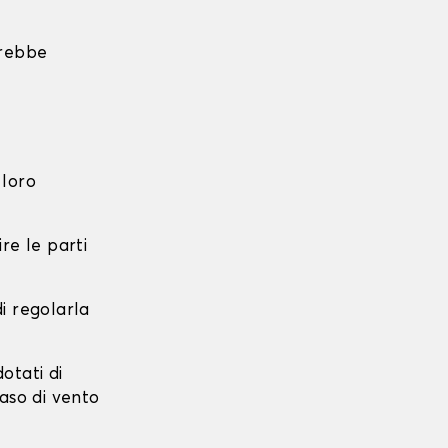
trebbe
 loro
re le parti
di regolarla
dotati di
caso di vento