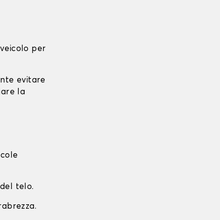
l veicolo per
ante evitare
iare la
ccole
del telo.
arabrezza.