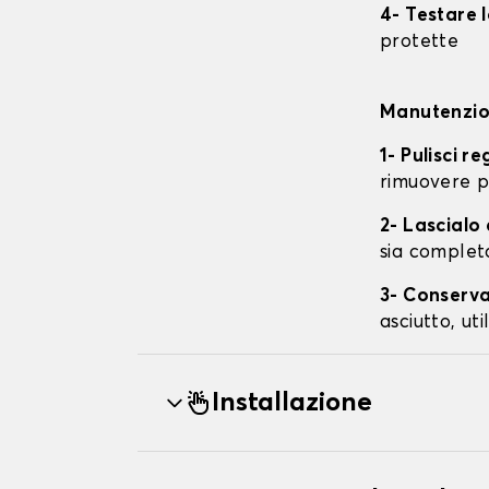
4- Testare 
protette
Manutenzion
1- Pulisci r
rimuovere p
2- Lascial
sia complet
3- Conserva
asciutto, ut
Installazione