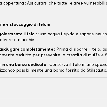
la copertura
: Assicurarsi che tutte le aree vulnerabili
e e stoccaggio di teloni
egolarmente il telo :
: usa acqua tiepida e sapone neutr
olvere e macchie.
o asciugare completamente
: Prima di riporre il telo, a
amente asciutto per prevenire la crescita di muffe e f
 in una borsa dedicata
: Conserva il telo in uno spazi
ilizzando possibilmente una borsa fornita da Stilistauto.i