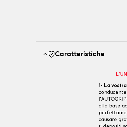
Caratteristiche
L’U
1- La vostra
conducente è
l’AUTOGRIP©
alla base ad
perfettament
causare gra
si depositi 