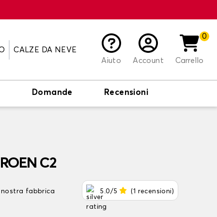
0
O
CALZE DA NEVE
Aiuto
Account
Carrello
o
Domande
Recensioni
ITROEN C2
 nostra fabbrica
5.0/5
(1 recensioni)