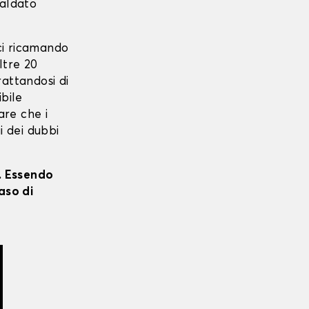
saldato
ci ricamando
oltre 20
rattandosi di
ibile
care che i
i dei dubbi
i. Essendo
aso di