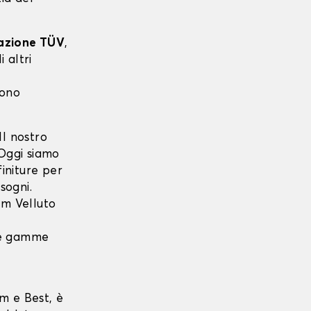
cazione TÜV
,
 altri
sono
l nostro
 Oggi siamo
finiture per
sogni.
m Velluto
 le gamme
m e Best, è