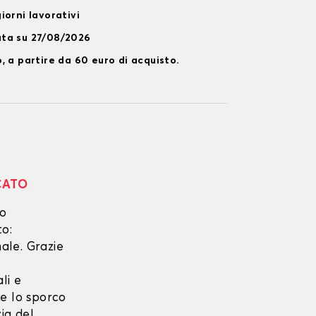
iorni lavorativi
ata su 27/08/2026
, a partire da 60 euro di acquisto.
CATO
no
to:
ale. Grazie
li e
he lo sporco
zia del