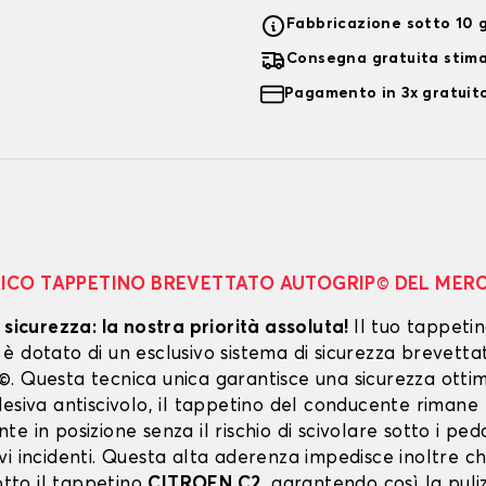
Fabbricazione sotto 10 g
Consegna gratuita stim
Pagamento in 3x gratuito
NICO TAPPETINO BREVETTATO AUTOGRIP© DEL MER
 sicurezza: la nostra priorità assoluta!
Il tuo tappeti
 dotato di un esclusivo sistema di sicurezza brevetta
. Questa tecnica unica garantisce una sicurezza ottim
esiva antiscivolo, il tappetino del conducente rimane
e in posizione senza il rischio di scivolare sotto i peda
vi incidenti. Questa alta aderenza impedisce inoltre c
sotto il tappetino
CITROEN C2
, garantendo così la puli