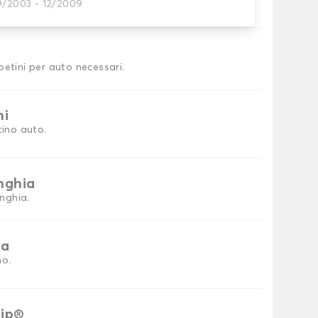
9/2003 - 12/2009
tini auto
petini per auto necessari.
ni
tino auto.
inghia
inghia.
ia
no.
rip®