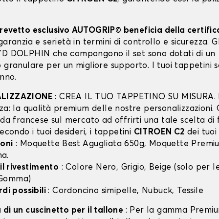
revetto esclusivo AUTOGRIP© beneficia della certifi
garanzia e serietà in termini di controllo e sicurezza. Gli
YD DOLPHIN che compongono il set sono dotati di un
 granulare per un migliore supporto. I tuoi tappetini 
anno.
ALIZZAZIONE
: CREA IL TUO TAPPETINO SU MISURA. I
za: la qualità premium delle nostre personalizzazioni.
nda francese sul mercato ad offrirti una tale scelta di 
secondo i tuoi desideri, i tappetini
CITROEN C2
dei tuoi 
oni
: Moquette Best Agugliata 650g, Moquette Premiu
a.
 il rivestimento
: Colore Nero, Grigio, Beige (solo per
 Gomma)
rdi possibili
: Cordoncino simipelle, Nubuck, Tessile
di un cuscinetto per il tallone
: Per la gamma Premiu