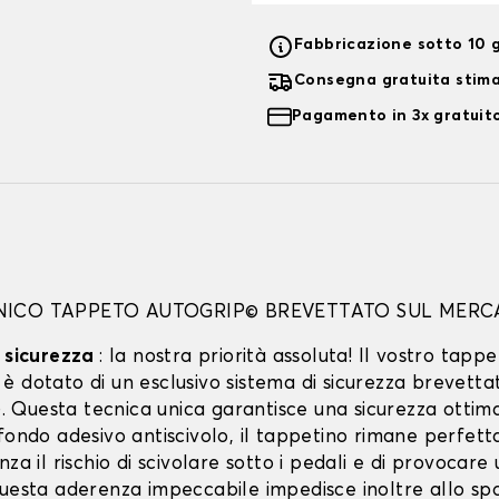
Fabbricazione sotto 10 g
Consegna gratuita stim
Pagamento in 3x gratuito
UNICO TAPPETO AUTOGRIP© BREVETTATO SUL MERC
a sicurezza
: la nostra priorità assoluta! Il vostro tappe
 dotato di un esclusivo sistema di sicurezza brevetta
Questa tecnica unica garantisce una sicurezza ottima
ofondo adesivo antiscivolo, il tappetino rimane perfet
nza il rischio di scivolare sotto i pedali e di provocare
Questa aderenza impeccabile impedisce inoltre allo spo