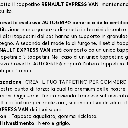
sotto il tappetino
RENAULT EXPRESS VAN
, mantenend
ulito.
revetto esclusivo AUTOGRIP© beneficia della certifi
stituzione e una garanzia di serietà in termini di control
li altri tappetini del set hanno un supporto in granula
tegno. A seconda del modello di furgone, il set di tapp
NAULT EXPRESS VAN
sarà composto da un unico tapp
ppetini o 3 tappetini. Nel caso di un unico tappetino g
usivo brevetto AUTOGRIP© coprirà l'intero tappetino. I
ti per 1 anno.
izzazione
: CREA IL TUO TAPPETINO PER COMMERCI
ostro punto di forza: la qualità premium delle nostre
zioni. Oggi siamo l’unica azienda francese sul mercato 
lta di finiture per realizzare, secondo i tuoi desideri, i 
XPRESS VAN
dei tuoi sogni.
ioni
: Tappeto agugliato, gomma riciclata.
 il rivestimento
: Nero e grigio.