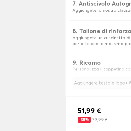
7. Antiscivolo Autog
Aggiungete la nostra chiusu
8. Tallone di rinforz
Aggiungete un cuscinetto di 
per ottenere la massima pro
9. Ricamo
Personalizza il tappetino co
Aggiungere testo e logo
+
8
51,99 €
-35%
79,99 €