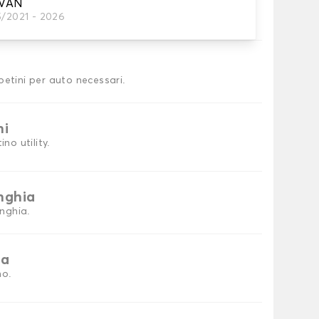
 VAN
5/2021 - 2026
tini auto
petini per auto necessari.
ni
no utility.
inghia
inghia.
ia
no.