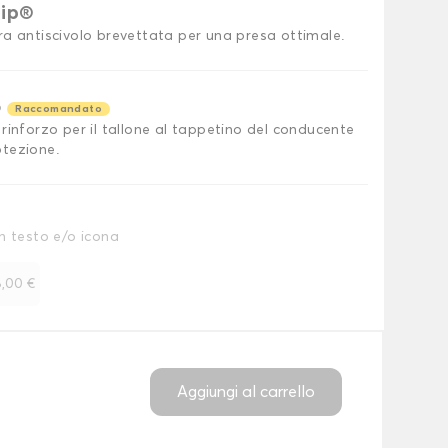
rip®
ra antiscivolo brevettata per una presa ottimale.
o
Raccomandato
rinforzo per il tallone al tappetino del conducente
tezione.
n testo e/o icona
,00 €
Aggiungi al carrello