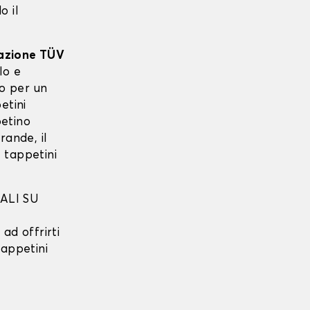
o il
cazione TÜV
lo e
to per un
etini
etino
rande, il
 tappetini
ALI SU
ad offrirti
tappetini