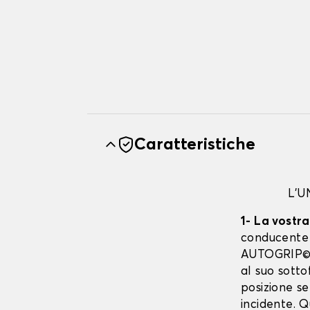
Caratteristiche
L'
1- La vostr
conducente è
AUTOGRIP©. 
al suo sott
posizione se
incidente. 