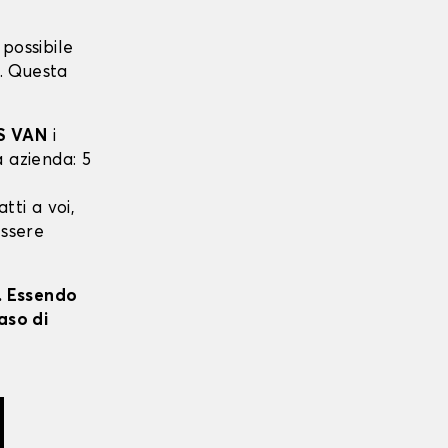
possibile
. Questa
S VAN
i
a azienda: 5
tti a voi,
essere
i. Essendo
aso di