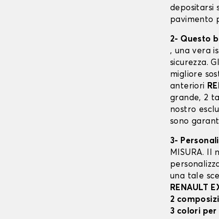
depositarsi 
pavimento p
2- Questo b
, una vera i
sicurezza. G
migliore sos
anteriori
RE
grande, 2 ta
nostro escl
sono garanti
3- Personal
MISURA. Il n
personalizza
una tale sce
RENAULT E
2 composiz
3 colori per