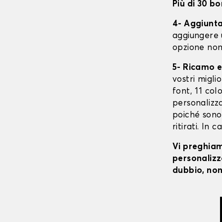
Più di 30 bo
4- Aggiunta 
aggiungere 
opzione non
5- Ricamo e
vostri migli
font, 11 colo
personalizza
poiché sono 
ritirati. In 
Vi preghiamo
personalizza
dubbio, non