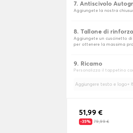
7. Antiscivolo Autog
Aggiungete la nostra chiusu
8. Tallone di rinforz
Aggiungete un cuscinetto di 
per ottenere la massima pro
9. Ricamo
Personalizza il tappetino co
Aggiungere testo e logo
+
8
51,99 €
-35%
79,99 €