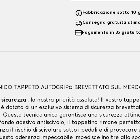
Fabbricazione sotto 10 g
Consegna gratuita stim
Pagamento in 3x gratuito
UNICO TAPPETO AUTOGRIP© BREVETTATO SUL MERC
a sicurezza
: la nostra priorità assoluta! Il vostro tappe
 dotato di un esclusivo sistema di sicurezza brevetta
Questa tecnica unica garantisce una sicurezza ottima
ofondo adesivo antiscivolo, il tappetino rimane perfet
nza il rischio di scivolare sotto i pedali e di provocare
Questa aderenza impeccabile impedisce inoltre allo spo