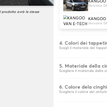
2. Materiale
KANGOO 
Versione 0
Scegli il materiale del tappe
l prodotto avrà le stesse
KANGOO 
3. Set di tappetini
Versione 0
Selezionare il numero di tap
4. Colori dei tappeti
Scegli il materiale del tappeti
5. Materiale della c
Scegliere il materiale della c
6. Colore dela cingh
Scegliere il colore del cinturi