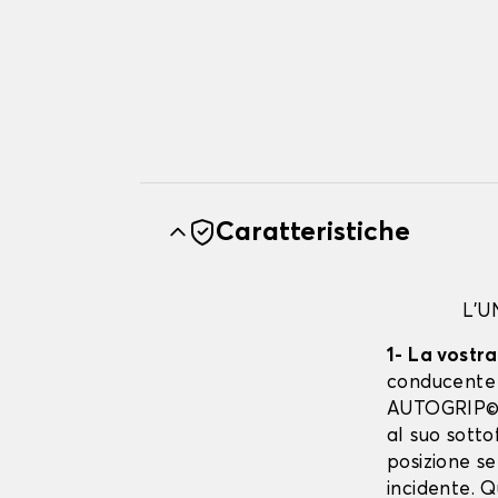
Caratteristiche
L'
1- La vostr
conducente è
AUTOGRIP©. 
al suo sott
posizione se
incidente. 