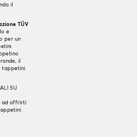
ndo il
cazione TÜV
lo e
to per un
etini
ppetino
rande, il
 tappetini
ALI SU
ad offrirti
tappetini