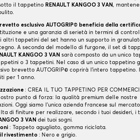
sotto il tappetino
RENAULT KANGOO 3 VAN
, mantene
ulito.
revetto esclusivo AUTOGRIP© beneficia della certifi
stituzione e una garanzia di serietà in termini di control
li altri tappetini del set hanno un supporto in granula
tegno. A seconda del modello di furgone, il set di tapp
NAULT KANGOO 3 VAN
sarà composto da un unico ta
ppetini o 3 tappetini. Nel caso di un unico tappetino g
usivo brevetto AUTOGRIP© coprirà l'intero tappetino. I
ti per 1 anno.
izzazione
: CREA IL TUO TAPPETINO PER COMMERCI
ostro punto di forza: la qualità premium delle nostre
zioni. Oggi siamo l’unica azienda francese sul mercato 
lta di finiture per realizzare, secondo i tuoi desideri, i 
ANGOO 3 VAN
dei tuoi sogni.
ioni
: Tappeto agugliato, gomma riciclata.
 il rivestimento
: Nero e grigio.