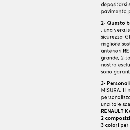
depositarsi 
pavimento p
2- Questo b
, una vera i
sicurezza. G
migliore sos
anteriori
RE
grande, 2 ta
nostro escl
sono garanti
3- Personal
MISURA. Il n
personalizza
una tale sce
RENAULT K
2 composiz
3 colori per