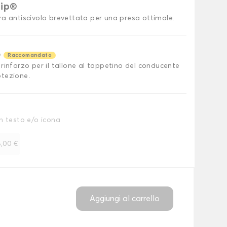
rip®
ra antiscivolo brevettata per una presa ottimale.
o
Raccomandato
rinforzo per il tallone al tappetino del conducente
tezione.
n testo e/o icona
,00 €
Aggiungi al carrello