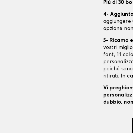
Più di 30 bo
4- Aggiunta 
aggiungere 
opzione non
5- Ricamo e
vostri migli
font, 11 colo
personalizza
poiché sono 
ritirati. In 
Vi preghiamo
personalizza
dubbio, non