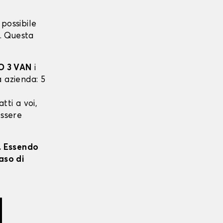
possibile
. Questa
 3 VAN
i
a azienda: 5
tti a voi,
essere
i. Essendo
aso di