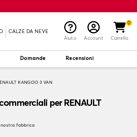
0
O
CALZE DA NEVE
Aiuto
Account
Carrello
o
Domande
Recensioni
li RENAULT KANGOO 3 VAN
i commerciali per RENAULT
 nostra fabbrica