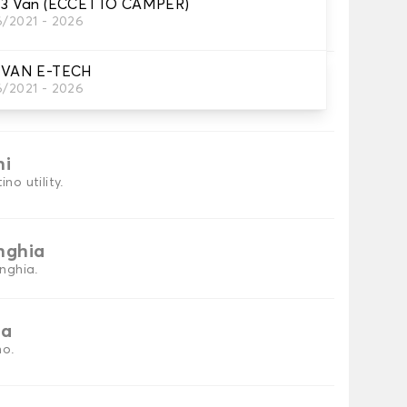
3 Van (ECCETTO CAMPER)
6/2021 - 2026
tini auto
VAN E-TECH
6/2021 - 2026
petini per auto necessari.
ni
no utility.
inghia
inghia.
ia
no.