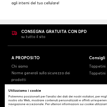
agli interni del tuo cellulare!
CONSEGNA GRATUITA CON DPD
su tutto il sito
A PROPOSITO
Consigli
Chi siamo
Tappetini 
Norme generali sulla sicurezza dei
Tappetini
prodotti
condizioni generali di vendita
Utilizziamo i cookie
Privacy policy/Cookie policy
Potremmo posizionarli per l'analisi dei dati dei nostri visitatori, per migl
Contattaci
nostro sito Web, mostrare contenuti personalizzati e offrirti un'esperien
navigazione eccezionale. Per ulteriori informazioni sui cookie utilizzia