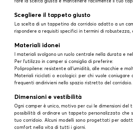
fare la scelta giusta e mantenere facilmente il tuo tap
Scegliere il tappeto giusto
La scelta di un tappetino da corridoio adatto a un campe
rispondere a requisiti specifici in termini di robustezza,
Materiali idonei
I materiali svolgono un ruolo centrale nella durata e ne
Per l'utilizzo in camper si consiglia di preferire:
Polipropilene: resistente all'umidità, alle macchie e mol
Materiali riciclati o ecologici: per chi vuole coniugar
frequenti andirivieni nello spazio ristretto del corridoio.
Dimensioni e vestibilità
Ogni camper è unico, motivo per cui le dimensioni del 
possibilità di ordinare un tappeto personalizzato che 
tuo corridoio. Alcuni modelli sono progettati per adatt
comfort nella vita di tutti i giorni.