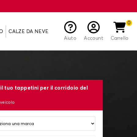
0
O
CALZE DA NEVE
Aiuto
Account
Carrello
l tuo tappetini per il corridoio del
 veicolo