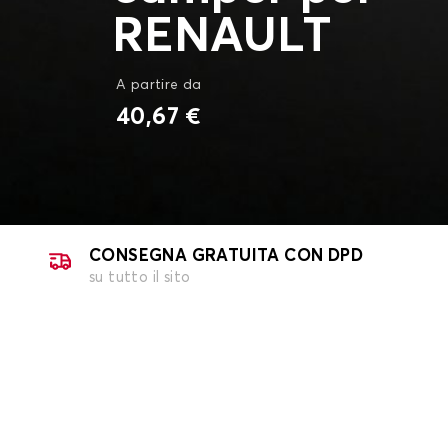
RENAULT
A partire da
40,67 €
CONSEGNA GRATUITA CON DPD
su tutto il sito