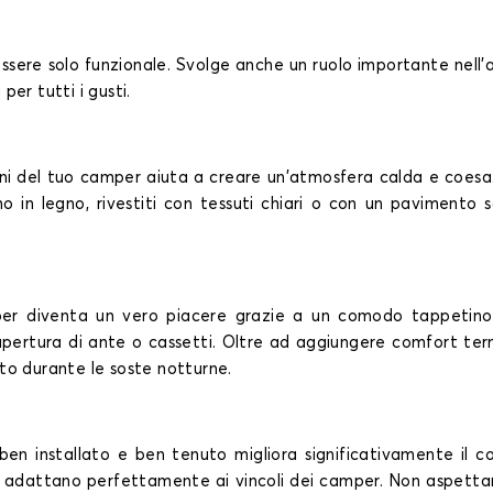
ssere solo funzionale. Svolge anche un ruolo importante nell'
per tutti i gusti.
ni del tuo camper aiuta a creare un'atmosfera calda e coesa. I n
ano in legno, rivestiti con tessuti chiari o con un pavimento s
er diventa un vero piacere grazie a un comodo tappetino. 
apertura di ante o cassetti. Oltre ad aggiungere comfort termi
to durante le soste notturne.
ben installato e ben tenuto migliora significativamente il co
 si adattano perfettamente ai vincoli dei camper. Non aspettar