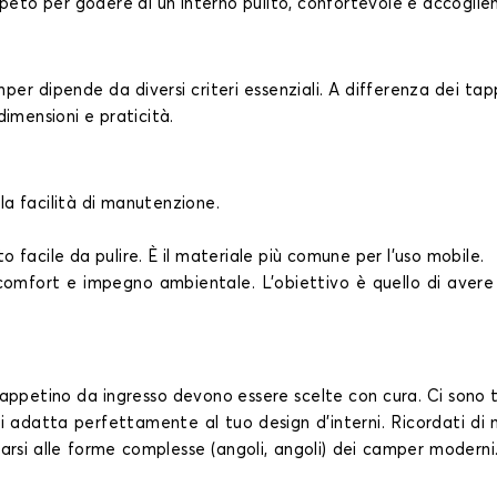
peto per godere di un interno pulito, confortevole e accoglie
r dipende da diversi criteri essenziali. A differenza dei tappet
 dimensioni e praticità.
lla facilità di manutenzione.
to facile da pulire. È il materiale più comune per l'uso mobile.
e comfort e impegno ambientale. L'obiettivo è quello di avere 
tappetino da ingresso devono essere scelte con cura. Ci sono t
si adatta perfettamente al tuo design d'interni. Ricordati di 
arsi alle forme complesse (angoli, angoli) dei camper moderni