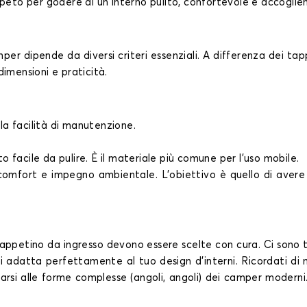
peto per godere di un interno pulito, confortevole e accoglie
r dipende da diversi criteri essenziali. A differenza dei tappet
 dimensioni e praticità.
lla facilità di manutenzione.
to facile da pulire. È il materiale più comune per l'uso mobile.
e comfort e impegno ambientale. L'obiettivo è quello di avere 
tappetino da ingresso devono essere scelte con cura. Ci sono t
si adatta perfettamente al tuo design d'interni. Ricordati di 
arsi alle forme complesse (angoli, angoli) dei camper moderni