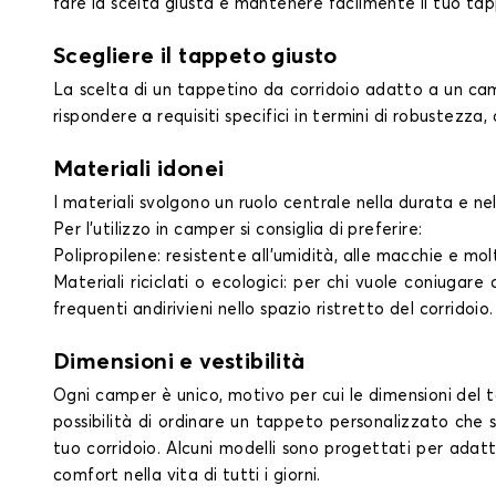
fare la scelta giusta e mantenere facilmente il tuo tap
Scegliere il tappeto giusto
La scelta di un tappetino da corridoio adatto a un campe
rispondere a requisiti specifici in termini di robustezza,
Materiali idonei
I materiali svolgono un ruolo centrale nella durata e ne
Per l'utilizzo in camper si consiglia di preferire:
Polipropilene: resistente all'umidità, alle macchie e mol
Materiali riciclati o ecologici: per chi vuole coniugar
frequenti andirivieni nello spazio ristretto del corridoio.
Dimensioni e vestibilità
Ogni camper è unico, motivo per cui le dimensioni del 
possibilità di ordinare un tappeto personalizzato che 
tuo corridoio. Alcuni modelli sono progettati per adatt
comfort nella vita di tutti i giorni.