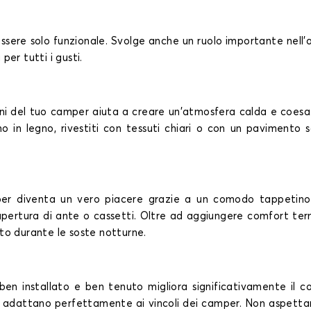
ssere solo funzionale. Svolge anche un ruolo importante nell'
per tutti i gusti.
ni del tuo camper aiuta a creare un'atmosfera calda e coesa. I n
ano in legno, rivestiti con tessuti chiari o con un pavimento s
er diventa un vero piacere grazie a un comodo tappetino. 
apertura di ante o cassetti. Oltre ad aggiungere comfort termi
to durante le soste notturne.
ben installato e ben tenuto migliora significativamente il co
 si adattano perfettamente ai vincoli dei camper. Non aspettar