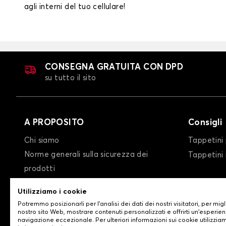
agli interni del tuo cellulare!
CONSEGNA GRATUITA CON DPD
su tutto il sito
A PROPOSITO
Consigli
Chi siamo
Tappetini 
Norme generali sulla sicurezza dei
Tappetini
prodotti
condizioni generali di vendita
Utilizziamo i cookie
Privacy policy/Cookie policy
Potremmo posizionarli per l'analisi dei dati dei nostri visitatori, per migl
Contattaci
nostro sito Web, mostrare contenuti personalizzati e offrirti un'esperien
navigazione eccezionale. Per ulteriori informazioni sui cookie utilizzia