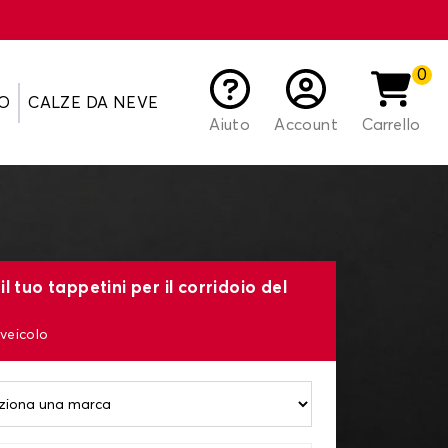
0
O
CALZE DA NEVE
Aiuto
Account
Carrello
l tuo tappetini per il corridoio del
 veicolo