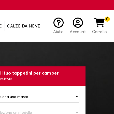
0
O
CALZE DA NEVE
Aiuto
Account
Carrello
il tuo tappetini per camper
 veicolo