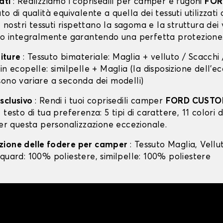
ati
: Realizziamo i coprisedili per camper e fugoni
FOR
to di qualità equivalente a quella dei tessuti utilizzati 
I nostri tessuti rispettano la sagoma e la struttura dei v
ono integralmente garantendo una perfetta protezione
niture
: Tessuto bimateriale: Maglia + velluto / Scacchi
in ecopelle: similpelle + Maglia (la disposizione dell’e
sono variare a seconda dei modelli)
sclusivo
: Rendi i tuoi coprisedili camper
FORD CUST
 testo di tua preferenza: 5 tipi di carattere, 11 colori d
per questa personalizzazione eccezionale.
zione delle fodere per camper
: Tessuto Maglia, Vellu
quard: 100% poliestere, similpelle: 100% poliestere