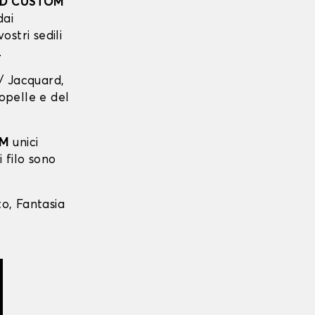
D CUSTOM
dai
ostri sedili
.
 / Jacquard,
copelle e del
OM
unici
i filo sono
to, Fantasia