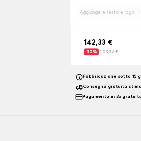
Aggiungere testo e logo
+
142,33 €
-30%
203,32 €
Fabbricazione sotto 15 gi
Consegna gratuita stim
Pagamento in 3x gratuito