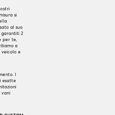
ostri
misura si
ella
sato al suo
 garantiti 2
e per te,
nvitiamo a
o veicolo e
mento. I
i esatte
itazioni
i vani
n