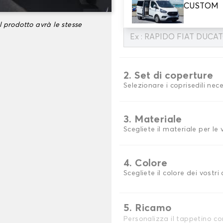
Qui di seguito è possibile sp
CUSTOM
:
l prodotto avrà le stesse
2. Set di coperture
Selezionare i coprisedili nec
3. Materiale
Scegliete il materiale per le
4. Colore
Scegliete il colore dei vostri 
5. Ricamo
Personalizza il tappetino co