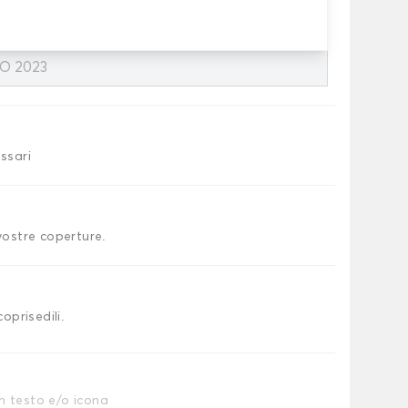
ecificare la marca, il vettore e l'anno di produzione
essari
 vostre coperture.
coprisedili.
n testo e/o icona