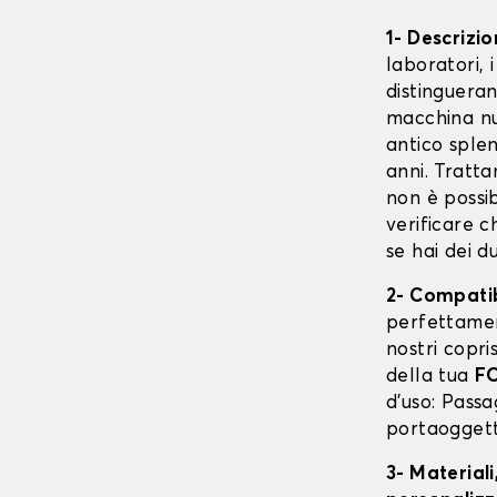
1- Descrizi
laboratori, 
distingueran
macchina nuo
antico splen
anni. Tratta
non è possibi
verificare c
se hai dei d
2- Compatibi
perfettame
nostri copri
della tua
F
d’uso: Passa
portaoggetti
3- Materiali