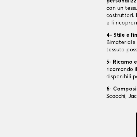
personalizz
con un tessu
costruttori. 
e li ricopr
4- Stile e fi
Bimateriale 
tessuto pos
5- Ricamo e
ricamando il
disponibili 
6- Composi
Scacchi, Jac