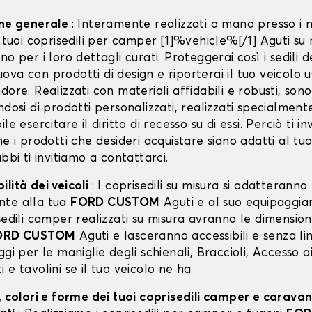
one generale
: Interamente realizzati a mano presso i n
i tuoi coprisedili per camper [1]%vehicle%[/1] Aguti su 
no per i loro dettagli curati. Proteggerai così i sedili d
va con prodotti di design e riporterai il tuo veicolo u
dore. Realizzati con materiali affidabili e robusti, sono
ndosi di prodotti personalizzati, realizzati specialment
le esercitare il diritto di recesso su di essi. Perciò ti i
he i prodotti che desideri acquistare siano adatti al tu
ubbi ti invitiamo a contattarci.
lità dei veicoli
: I coprisedili su misura si adatteranno
nte alla tua
FORD CUSTOM
Aguti e al suo equipaggia
sedili camper realizzati su misura avranno le dimension
ORD CUSTOM
Aguti e lasceranno accessibili e senza lim
ggi per le maniglie degli schienali, Braccioli, Accesso a
 e tavolini se il tuo veicolo ne ha
, colori e forme dei tuoi coprisedili camper e carava