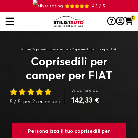
4,3 / 5
0
Home
/
Coprisedili per camper
/
Coprisedili per camper FIAT
Coprisedili per
camper per FIAT
A partire da
142,33 €
5
/ 5
per
2
recensioni
Personalizza il tuo coprisedili per