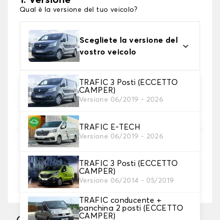
1. Versione
Qual è la versione del tuo veicolo?
Scegliete la versione del
vostro veicolo
TRAFIC 3 Posti (ECCETTO
2. Colori dei tappetini
CAMPER)
Scegli il materiale del tappetino baule.
Versione 06/2019 - 2026
TRAFIC E-TECH
Versione 06/2019 - 2026
3. Lunghezza
TRAFIC 3 Posti (ECCETTO
CAMPER)
Versione 06/2014 - 05/2019
Metri (larghezza fissa: 1,5 metri)
TRAFIC conducente +
panchina 2 posti (ECCETTO
CAMPER)
Fabbricazione sotto 10 giorni lavorativi