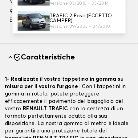
Versione 05/2010 - 05/2014
Consegna gratuita stimata su 27/08/2026
TRAFIC 2 Posti (ECCETTO
Pagamento in 3x gratuito, a partire da 60 euro
CAMPER)
di acquisto.
Versione 09/2003 - 04/2010
Caratteristiche
1- Realizzate il vostro tappetino in gomma su
misura per il vostro furgone
: Con i tappetini in
gomma in rotolo, potete proteggere
efficacemente il pavimento del bagagliaio del
vostro
RENAULT TRAFIC
con la certezza di un
formato perfettamente adatto alla sua
disposizione. La nostra gomma al metro è ideale
per garantire una protezione totale del