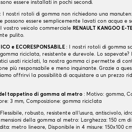
sono essere installati in pochi secondi.
A
: I nostri rotoli di gomma non richiedono una manuten
 e possono essere semplicemente lavati con acqua e 
l vostro veicolo commerciale
RENAULT KANGOO E-T
te pulito.
ICO e ECORESPONSABILE
: I nostri rotoli di gomma s
n gomma riciclata, resistente e durevole. Lo sapevate?
ci usati riciclati, la nostra gomma ci permette di cont
one più responsabile e meno inquinante. Grazie a que
iamo offrirvi la possibilità di acquistare a un prezzo r
 del tappetino di gomma al metro
: Motivo: gomma, Co
sore: 3 mm, Composizione: gomma riciclata
 Flessibile, robusto, resistente all'usura, antiscivolo, id
 Dimensioni della gomma al metro: Larghezza: 150 cm di
dita: metro lineare, Disponibile in 4 misure: 150x100 c