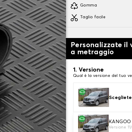
Gomma
Taglio facile
Personalizzate il
a metraggio
1. Versione
Qual è la versione del tuo ve
Scegliete
KANGOO 
2. Colori dei tappeti
Versione 11
Scegli il materiale del tappe