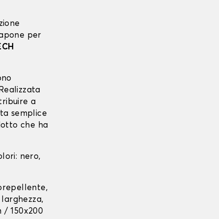
zione
sapone per
ECH
ono
 Realizzata
ribuire a
sta semplice
idotto che ha
lori: nero,
rorepellente,
 larghezza,
m / 150x200