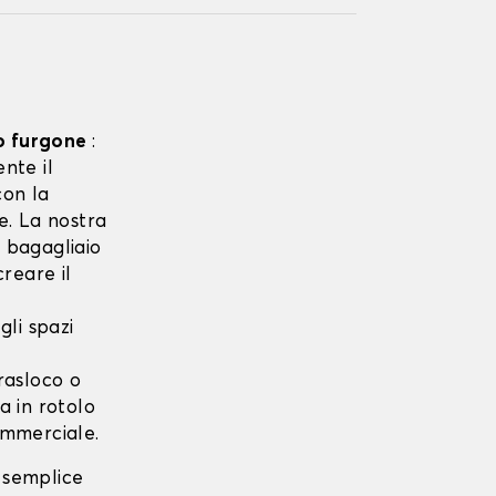
ro furgone
:
nte il
on la
e. La nostra
 bagagliaio
reare il
egli spazi
rasloco o
a in rotolo
commerciale.
n semplice