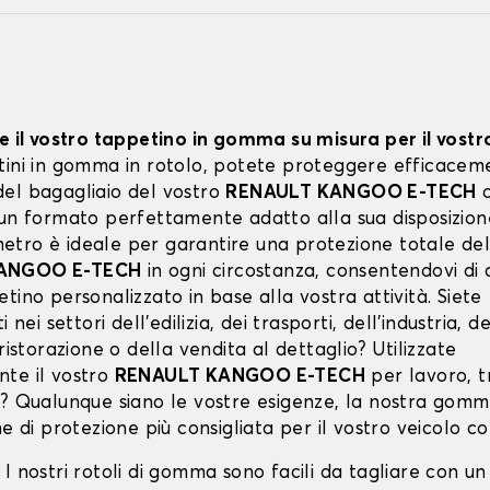
te il vostro tappetino in gomma su misura per il vost
tini in gomma in rotolo, potete proteggere efficaceme
el bagagliaio del vostro
RENAULT KANGOO E-TECH
c
 un formato perfettamente adatto alla sua disposizion
tro è ideale per garantire una protezione totale del
ANGOO E-TECH
in ogni circostanza, consentendovi di c
tino personalizzato in base alla vostra attività. Siete
i nei settori dell'edilizia, dei trasporti, dell'industria, d
 ristorazione o della vendita al dettaglio? Utilizzate
te il vostro
RENAULT KANGOO E-TECH
per lavoro, t
o? Qualunque siano le vostre esigenze, la nostra gomm
ne di protezione più consigliata per il vostro veicolo 
: I nostri rotoli di gomma sono facili da tagliare con u