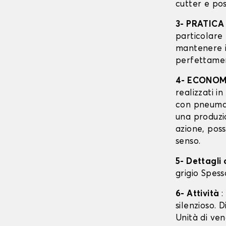
cutter e pos
3- PRATIC
particolare
mantenere i
perfettamen
4- ECONOM
realizzati i
con pneumati
una produzi
azione, poss
senso.
5- Dettagli
grigio Spes
6- Attività
:
silenzioso.
Unità di ven