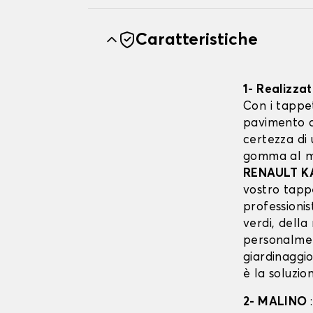
Caratteristiche
1- Realizza
Con i tappe
pavimento d
certezza di
gomma al me
RENAULT K
vostro tappe
professionist
verdi, della
personalmen
giardinaggi
è la soluzio
2- MALINO