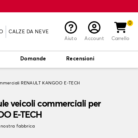
0
O
CALZE DA NEVE
Aiuto
Account
Carrello
o
Domande
Recensioni
 commerciali RENAULT KANGOO E-TECH
le veicoli commerciali per
OO E-TECH
 nostra fabbrica