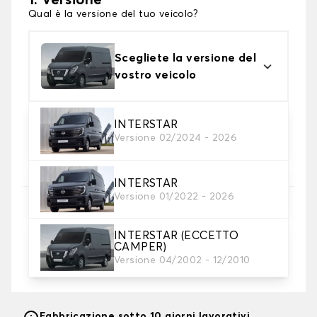
1. Versione
Qual è la versione del tuo veicolo?
Scegliete la versione del
vostro veicolo
INTERSTAR
2. Colori dei tappetini
Versione 02/2024 - 2026
Scegli il materiale del tappetino baule.
INTERSTAR
Versione 01/2022 - 2026
3. Lunghezza
INTERSTAR (ECCETTO
CAMPER)
Versione 04/2002 - 12/2010
Metri (larghezza fissa: 1,5 metri)
Fabbricazione sotto 10 giorni lavorativi