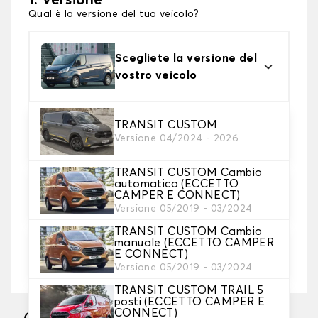
1. Versione
Qual è la versione del tuo veicolo?
Scegliete la versione del
vostro veicolo
TRANSIT CUSTOM
2. Colori dei tappetini
Versione 04/2024 - 2026
Scegli il materiale del tappetino baule.
TRANSIT CUSTOM Cambio
automatico (ECCETTO
CAMPER E CONNECT)
3. Lunghezza
Versione 05/2019 - 03/2024
TRANSIT CUSTOM Cambio
manuale (ECCETTO CAMPER
E CONNECT)
Versione 05/2019 - 03/2024
Metri (larghezza fissa: 1,5 metri)
TRANSIT CUSTOM TRAIL 5
posti (ECCETTO CAMPER E
CONNECT)
Fabbricazione sotto 10 giorni lavorativi