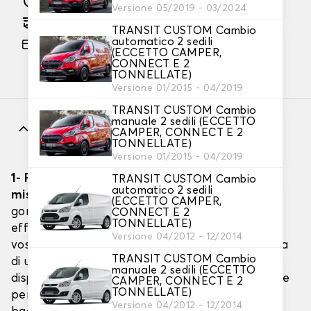
Versione 05/2019 - 03/2024
Consegna gratuita stimata su 27/08/2026
TRANSIT CUSTOM Cambio
automatico 2 sedili
Pagamento in 3x gratuito, a partire da 60 euro
(ECCETTO CAMPER,
di acquisto.
CONNECT E 2
TONNELLATE)
Versione 01/2015 - 04/2019
TRANSIT CUSTOM Cambio
manuale 2 sedili (ECCETTO
Caratteristiche
CAMPER, CONNECT E 2
TONNELLATE)
Versione 01/2015 - 04/2019
1- Realizzate il vostro tappetino in gomma su
TRANSIT CUSTOM Cambio
automatico 2 sedili
misura per il vostro furgone
: Con i tappetini in
(ECCETTO CAMPER,
gomma in rotolo, potete proteggere
CONNECT E 2
TONNELLATE)
efficacemente il pavimento del bagagliaio del
Versione 04/2012 - 12/2014
vostro
FORD TRANSIT CUSTOM
con la certezza
TRANSIT CUSTOM Cambio
di un formato perfettamente adatto alla sua
manuale 2 sedili (ECCETTO
disposizione. La nostra gomma al metro è ideale
CAMPER, CONNECT E 2
TONNELLATE)
per garantire una protezione totale del
Versione 04/2012 - 12/2014