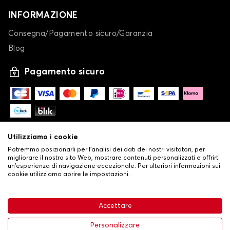
INFORMAZIONE
Consegna/Pagamento sicuro/Garanzia
Blog
Pagamento sicuro
Utilizziamo i cookie
Potremmo posizionarli per l'analisi dei dati dei nostri visitatori, per
migliorare il nostro sito Web, mostrare contenuti personalizzati e offrirti
un'esperienza di navigazione eccezionale. Per ulteriori informazioni sui
cookie utilizziamo aprire le impostazioni.
-
© Copyright 2026 Stilistauto
•
Condizioni generali di vendita
Accettare
•
Politica sulla privacy e sui cookie
Livraison
63,99 €
Aggiungi al carrello
Personalizzare