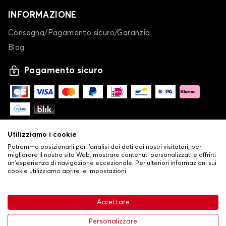
INFORMAZIONE
Consegna/Pagamento sicuro/Garanzia
Blog
Pagamento sicuro
Utilizziamo i cookie
Potremmo posizionarli per l'analisi dei dati dei nostri visitatori, per
migliorare il nostro sito Web, mostrare contenuti personalizzati e offrirti
un'esperienza di navigazione eccezionale. Per ulteriori informazioni sui
cookie utilizziamo aprire le impostazioni.
-
© Copyright 2026 Stilistauto
•
Condizioni generali di vendita
Accettare
•
Politica sulla privacy e sui cookie
Livraison
63,99 €
Aggiungi al carrello
Personalizzare