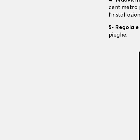
4- Muoviti 
centimetro 
l'installazio
5- Regola e
pieghe.