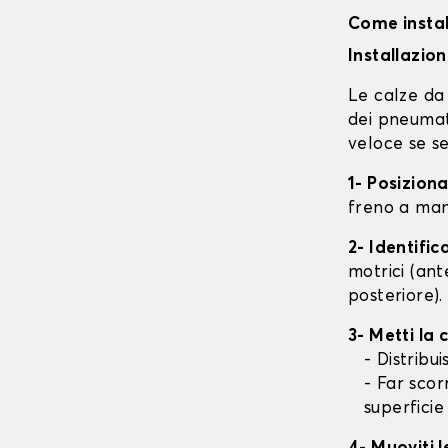
Come instal
Installazio
Le calze da 
dei pneumati
veloce se se
1- Posizion
freno a mano
2- Identifi
motrici (ant
posteriore).
3- Metti la
- Distribu
- Far scor
superficie