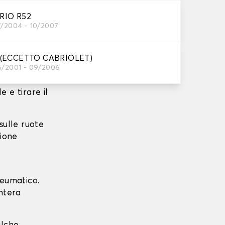
RIO R52
7/2004 - 10/2007
l'aderenza
 (ECCETTO CABRIOLET)
emplice e
6/2001 - 09/2006
e e tirare il
 sulle ruote
zione
neumatico.
intera