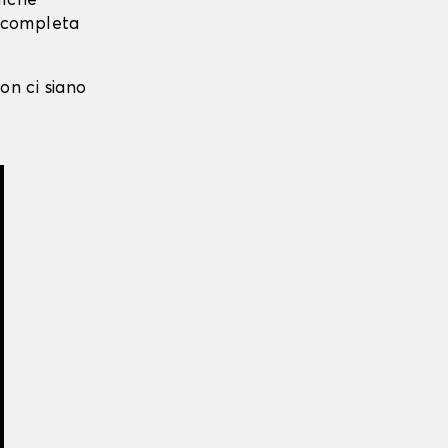
alche
i completa
on ci siano