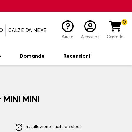
0
O
CALZE DA NEVE
Aiuto
Account
Carrello
o
Domande
Recensioni
r MINI MINI
Installazione facile e veloce