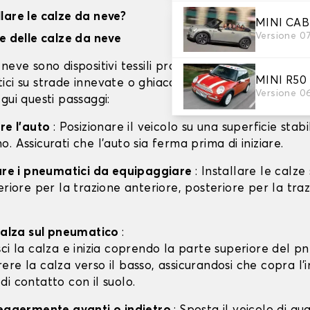
lare le calze da neve?
MINI CAB
Versione 0
ne delle calze da neve
neve sono dispositivi tessili progettati per migliorare 
MINI R50
ci su strade innevate o ghiacciate. L'installazione è s
Versione 0
gui questi passaggi:
are l'auto
: Posizionare il veicolo su una superficie stabil
. Assicurati che l'auto sia ferma prima di iniziare.
care i pneumatici da equipaggiare
: Installare le calze
eriore per la trazione anteriore, posteriore per la tra
 calza sul pneumatico
:
isci la calza e inizia coprendo la parte superiore del p
rere la calza verso il basso, assicurandosi che copra l'
 di contatto con il suolo.