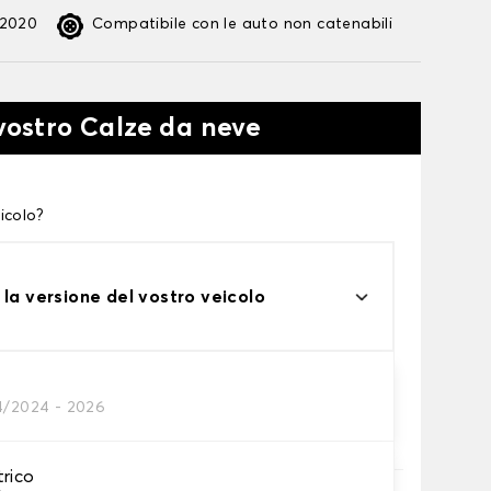
:2020
Compatibile con le auto non catenabili
 vostro Calze da neve
icolo?
 la versione del vostro veicolo
4/2024 - 2026
te alle tue necessità
trico