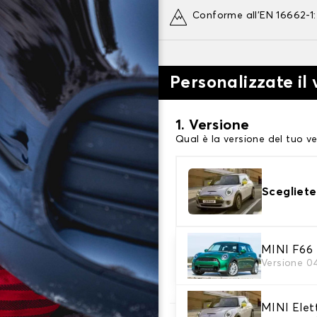
Conforme all'EN 16662-1
Personalizzate il
1. Versione
Qual è la versione del tuo ve
Scegliete
2. Finitura a calza
MINI F66
Versione 0
Scegli le calze da neve adat
MINI Elet