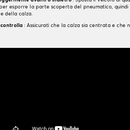
leggermente avanti o indietro
: Sposta il veicolo di qu
per esporre la parte scoperta del pneumatico, quind
ne della calza.
 controlla
: Assicurati che la calza sia centrata e che n