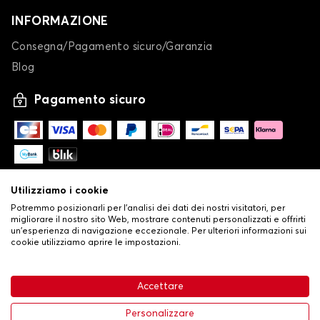
INFORMAZIONE
Consegna/Pagamento sicuro/Garanzia
Blog
Pagamento sicuro
Utilizziamo i cookie
Potremmo posizionarli per l'analisi dei dati dei nostri visitatori, per
migliorare il nostro sito Web, mostrare contenuti personalizzati e offrirti
un'esperienza di navigazione eccezionale. Per ulteriori informazioni sui
cookie utilizziamo aprire le impostazioni.
-
© Copyright 2026 Stilistauto
•
Condizioni generali di vendita
Accettare
•
Politica sulla privacy e sui cookie
Livraison
63,99 €
Aggiungi al carrello
Personalizzare