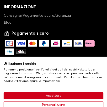
INFORMAZIONE
Consegna/Pagamento sicuro/Garanzia
Blog
Pagamento sicuro
Utilizziamo i cookie
Potremmo posizionarli per l'analisi dei dati dei nostri visitatori, per
migliorare il nostro sito Web, mostrare contenuti personalizzati e offrirti
un'esperienza di navigazione eccezionale. Per ulteriori informazioni sui
cookie utilizziamo aprire le impostazioni.
-
© Copyright 2026 Stilistauto
•
Condizioni generali di vendita
Accettare
•
Politica sulla privacy e sui cookie
Livraison
63,99 €
Aggiungi al carrello
Personalizzare