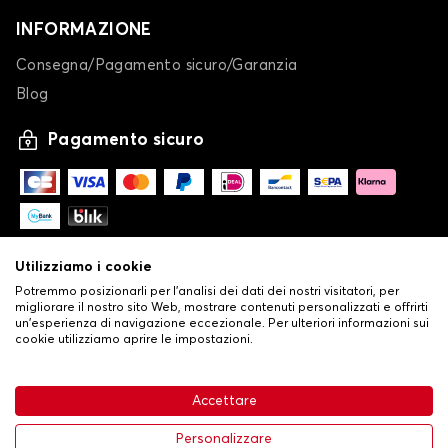
INFORMAZIONE
Consegna/Pagamento sicuro/Garanzia
Blog
Pagamento sicuro
Utilizziamo i cookie
Potremmo posizionarli per l'analisi dei dati dei nostri visitatori, per
migliorare il nostro sito Web, mostrare contenuti personalizzati e offrirti
un'esperienza di navigazione eccezionale. Per ulteriori informazioni sui
cookie utilizziamo aprire le impostazioni.
-
© Copyright 2026 Stilistauto
•
Condizioni generali di vendita
Accettare
•
Politica sulla privacy e sui cookie
Livraison
63,99 €
Aggiungi al carrello
Personalizzare