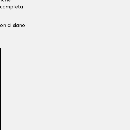
alche
i completa
on ci siano