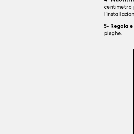
4- Muoviti 
centimetro 
l'installazio
5- Regola e
pieghe.