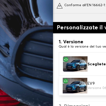
Conforme all'EN 16662-1
Personalizzate il
1. Versione
Qual è la versione del tuo ve
Scegliete
2. Finitura a calza
EV9
Versione 0
Scegli le calze da neve adat