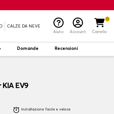
0
O
CALZE DA NEVE
Aiuto
Account
Carrello
o
Domande
Recensioni
r KIA EV9
Installazione facile e veloce