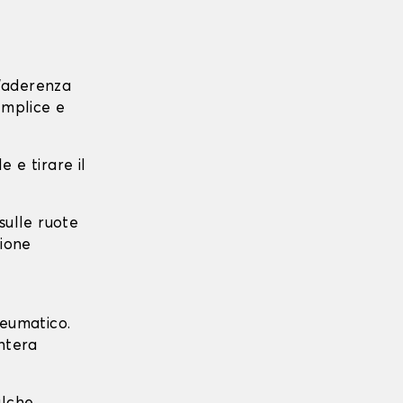
l'aderenza
emplice e
e e tirare il
 sulle ruote
zione
neumatico.
intera