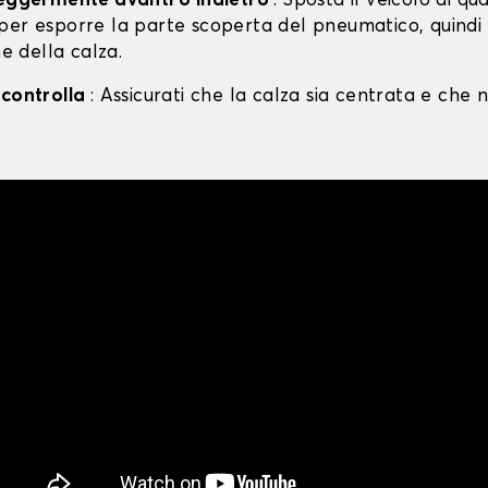
leggermente avanti o indietro
: Sposta il veicolo di qu
per esporre la parte scoperta del pneumatico, quind
ne della calza.
 controlla
: Assicurati che la calza sia centrata e che n