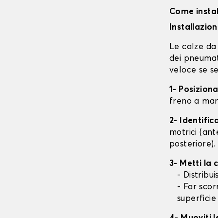
Come instal
Installazio
Le calze da 
dei pneumati
veloce se se
1- Posizion
freno a mano
2- Identifi
motrici (ant
posteriore).
3- Metti la
- Distribu
- Far scor
superficie