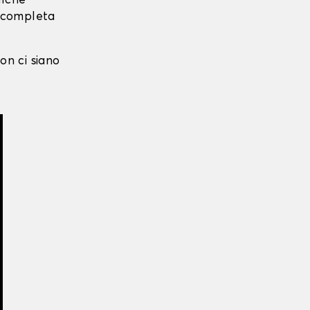
alche
i completa
on ci siano