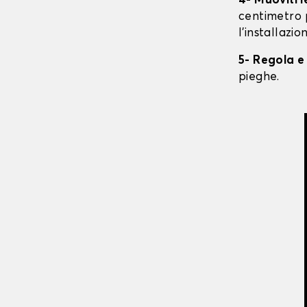
4- Muoviti 
centimetro 
l'installazio
5- Regola e
pieghe.