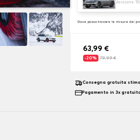
3. Dimensioni
Versione 1
Inserire le dimensioni del p
Dove posso trovare le misure dei p
63,99 €
-20%
79,99 €
Consegna gratuita stima
Pagamento in 3x gratuito