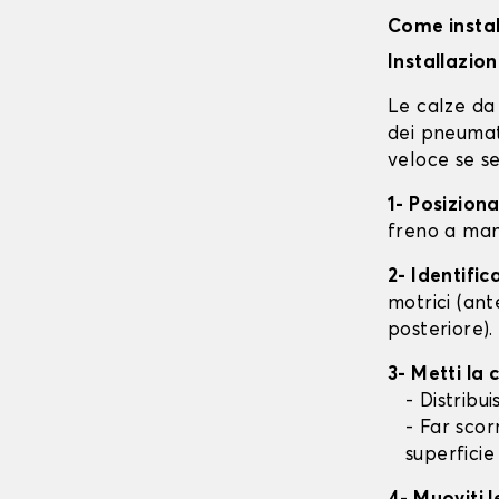
Come instal
Installazio
Le calze da 
dei pneumati
veloce se se
1- Posizion
freno a mano
2- Identifi
motrici (ant
posteriore).
3- Metti la
- Distribu
- Far scor
superficie