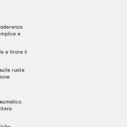
l'aderenza
emplice e
e e tirare il
 sulle ruote
zione
neumatico.
intera