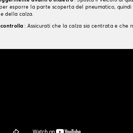
leggermente avanti o indietro
: Sposta il veicolo di qu
per esporre la parte scoperta del pneumatico, quind
ne della calza.
 controlla
: Assicurati che la calza sia centrata e che n