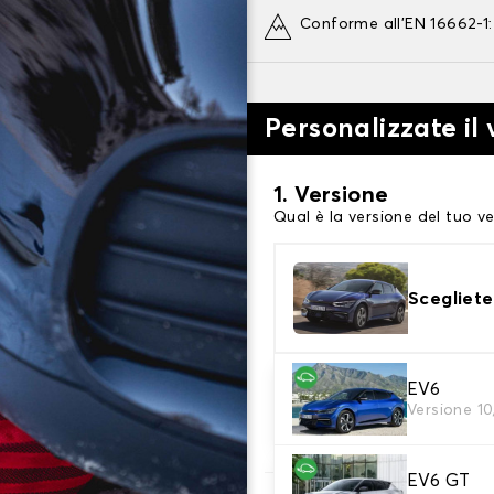
Conforme all'EN 16662-1
Personalizzate il
1. Versione
Qual è la versione del tuo ve
Scegliete
2. Finitura a calza
EV6
Versione 1
Scegli le calze da neve adat
EV6 GT