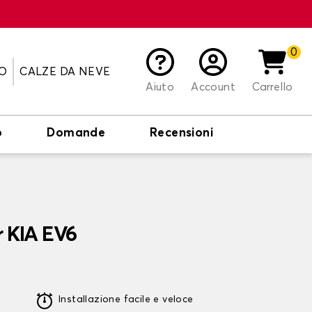
0
O
CALZE DA NEVE
Aiuto
Account
Carrello
o
Domande
Recensioni
r KIA EV6
Installazione facile e veloce