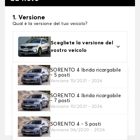
1. Versione
Qual è la versione del tuo veicolo?
Scegliete la versione del
vostro veicolo
SORENTO 4 Ibrida ricargabile
2. Finitura a calza
- 5 posti
Scegli le calze da neve adatte alle tue necessità
Versione 10/2021 - 2026
SORENTO 4 Ibrida ricargabile
- 7 posti
3. Dimensioni
Versione 10/2021 - 2026
Inserire le dimensioni del pneumatico
SORENTO 4 - 5 posti
Dove posso trovare le misure dei pneumatici?
Versione 06/2020 - 2026