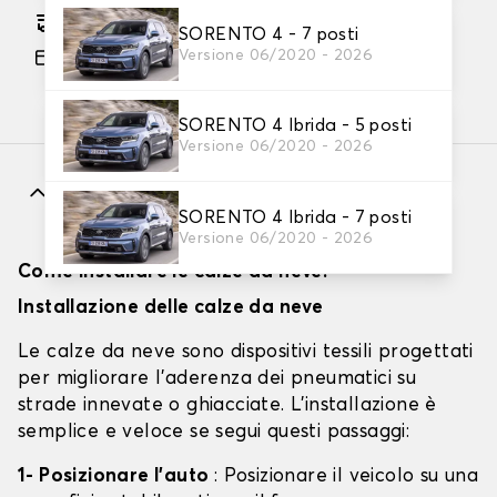
Consegna gratuita stimata su 12/08/2026
SORENTO 4 - 7 posti
Versione 06/2020 - 2026
Pagamento in 3x gratuito, a partire da 60 euro
di acquisto.
SORENTO 4 Ibrida - 5 posti
Versione 06/2020 - 2026
Caratteristiche
SORENTO 4 Ibrida - 7 posti
Versione 06/2020 - 2026
Come installare le calze da neve?
Installazione delle calze da neve
Le calze da neve sono dispositivi tessili progettati
per migliorare l'aderenza dei pneumatici su
strade innevate o ghiacciate. L'installazione è
semplice e veloce se segui questi passaggi:
1- Posizionare l'auto
: Posizionare il veicolo su una