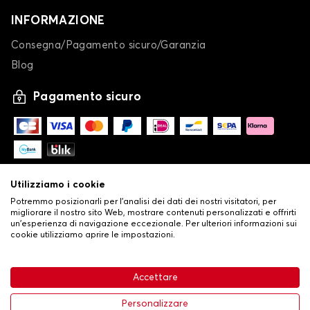
INFORMAZIONE
Consegna/Pagamento sicuro/Garanzia
Blog
Pagamento sicuro
Utilizziamo i cookie
Potremmo posizionarli per l'analisi dei dati dei nostri visitatori, per
migliorare il nostro sito Web, mostrare contenuti personalizzati e offrirti
un'esperienza di navigazione eccezionale. Per ulteriori informazioni sui
cookie utilizziamo aprire le impostazioni.
-
© Copyright 2026 Stilistauto
•
Condizioni generali di vendita
Accettare
•
Politica sulla privacy e sui cookie
Livraison
63,99 €
Aggiungi al carrello
Personalizzare