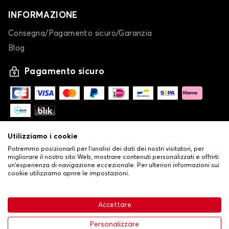
INFORMAZIONE
Consegna/Pagamento sicuro/Garanzia
Blog
Pagamento sicuro
Utilizziamo i cookie
Potremmo posizionarli per l'analisi dei dati dei nostri visitatori, per
migliorare il nostro sito Web, mostrare contenuti personalizzati e offrirti
un'esperienza di navigazione eccezionale. Per ulteriori informazioni sui
cookie utilizziamo aprire le impostazioni.
-
© Copyright 2026 Stilistauto
•
Condizioni generali di vendita
Accettare
•
Politica sulla privacy e sui cookie
Livraison
63,99 €
Aggiungi al carrello
Personalizzare