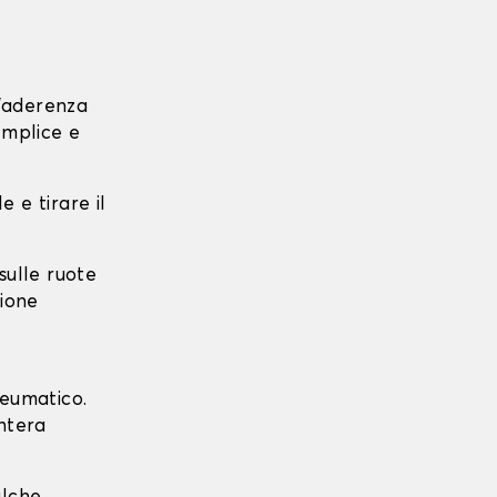
l'aderenza
emplice e
e e tirare il
 sulle ruote
zione
neumatico.
intera