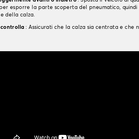
leggermente avanti o indietro
: Sposta il veicolo di qu
per esporre la parte scoperta del pneumatico, quind
ne della calza.
 controlla
: Assicurati che la calza sia centrata e che n