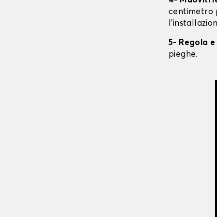
4- Muoviti 
centimetro 
l'installazio
5- Regola e
pieghe.