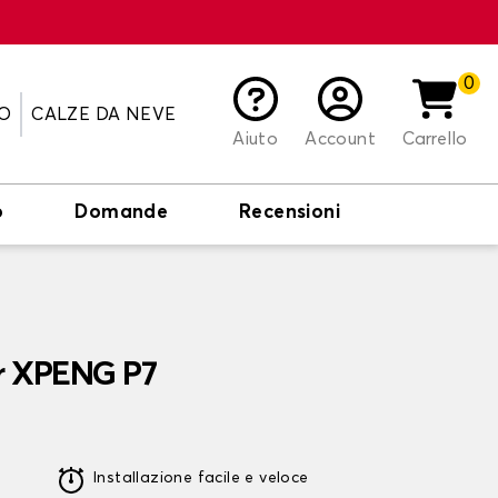
0
O
CALZE DA NEVE
Aiuto
Account
Carrello
o
Domande
Recensioni
er XPENG P7
Installazione facile e veloce