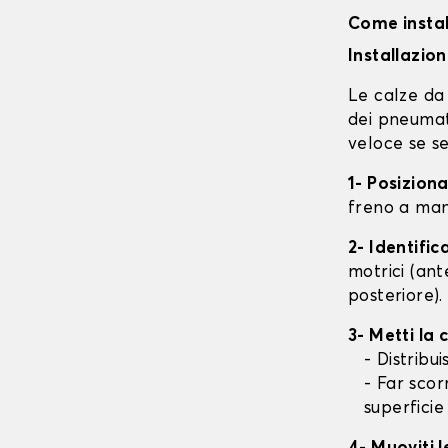
Come instal
Installazio
Le calze da 
dei pneumati
veloce se se
1- Posizion
freno a mano
2- Identifi
motrici (ant
posteriore).
3- Metti la
- Distribu
- Far scor
superficie