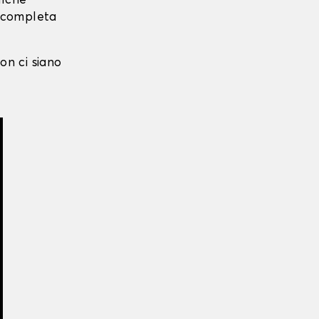
alche
i completa
on ci siano