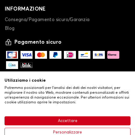
INFORMAZIONE
Consegna/Pagamento sicuro/Garanzia
Blog
Pagamento sicuro
Utilizziamo i cookie
Potremmo posizionarli per l'analisi dei dati dei nostri visitatori, per
migliorare il nostro sito Web, mostrare contenuti personalizzati e offrirti
un'esperienza di navigazione eccezionale. Per ulteriori informazioni sui
cookie utilizziamo aprire le impostazioni.
-
© Copyright 2026 Stilistauto
•
Condizioni generali di vendita
Accettare
•
Politica sulla privacy e sui cookie
Livraison
63,99 €
Aggiungi al carrello
Personalizzare