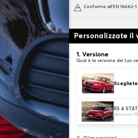
Conforme all'EN 16662-1
Personalizzate il
1. Versione
Qual è la versione del tuo ve
Scegliete
2. Finitura a calza
RS 4 STA
Versione 0
Scegli le calze da neve adat