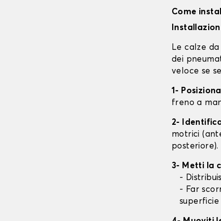
Come instal
Installazio
Le calze da 
dei pneumati
veloce se se
1- Posizion
freno a mano
2- Identifi
motrici (ant
posteriore).
3- Metti la
- Distribu
- Far scor
superficie