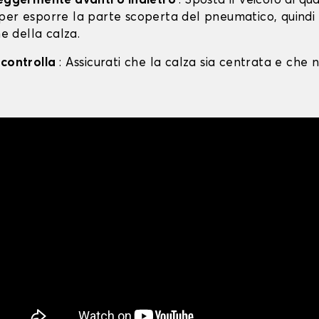
leggermente avanti o indietro
: Sposta il veicolo di qu
per esporre la parte scoperta del pneumatico, quind
ne della calza.
 controlla
: Assicurati che la calza sia centrata e che n