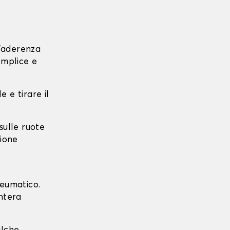
l'aderenza
emplice e
e e tirare il
 sulle ruote
zione
neumatico.
intera