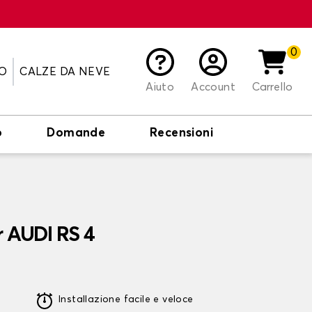
0
O
CALZE DA NEVE
Aiuto
Account
Carrello
o
Domande
Recensioni
r AUDI RS 4
Installazione facile e veloce