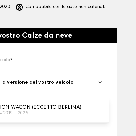
:2020
Compatibile con le auto non catenabili
 vostro Calze da neve
icolo?
 la versione del vostro veicolo
TION WAGON (ECCETTO BERLINA)
8/2019 - 2026
te alle tue necessità