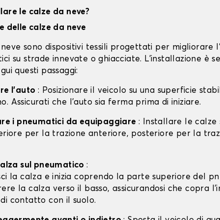
lare le calze da neve?
ne delle calze da neve
neve sono dispositivi tessili progettati per migliorare 
ci su strade innevate o ghiacciate. L'installazione è s
gui questi passaggi:
are l'auto
: Posizionare il veicolo su una superficie stabil
. Assicurati che l'auto sia ferma prima di iniziare.
care i pneumatici da equipaggiare
: Installare le calze
eriore per la trazione anteriore, posteriore per la tra
 calza sul pneumatico
:
isci la calza e inizia coprendo la parte superiore del p
rere la calza verso il basso, assicurandosi che copra l'
 di contatto con il suolo.