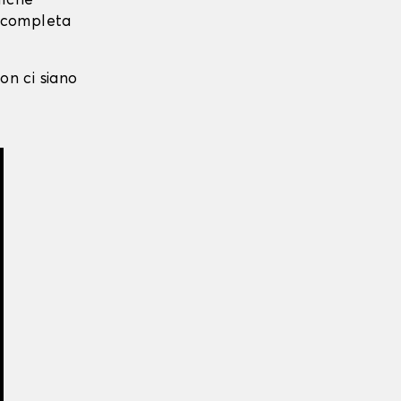
alche
i completa
on ci siano