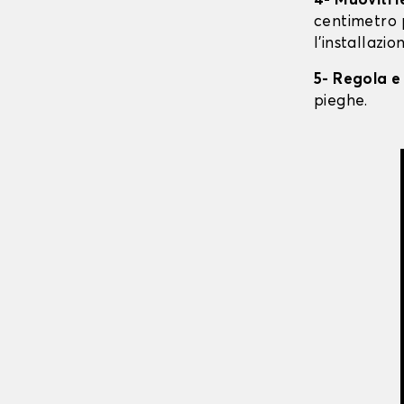
4- Muoviti 
centimetro 
l'installazio
5- Regola e
pieghe.