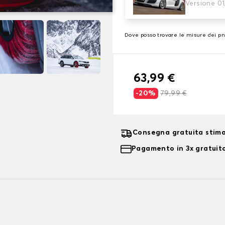
3. Dimensioni
Versione 0
Inserire le dimensioni del p
Dove posso trovare le misure dei p
63,99 €
-20%
79,99 €
Consegna gratuita stima
Pagamento in 3x gratuito