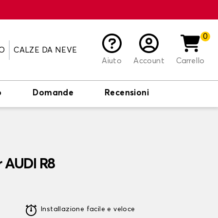
0
O
CALZE DA NEVE
Aiuto
Account
Carrello
o
Domande
Recensioni
r AUDI R8
Installazione facile e veloce