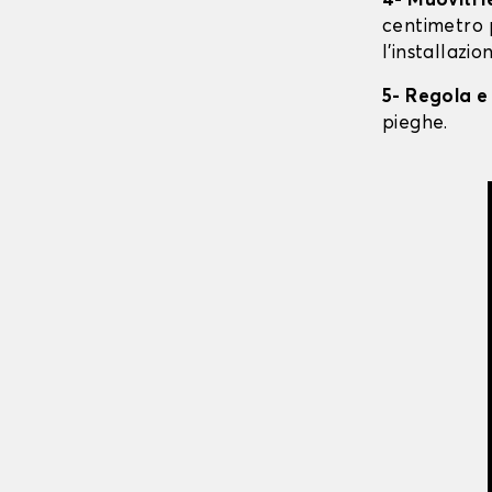
4- Muoviti 
centimetro 
l'installazio
5- Regola e
pieghe.