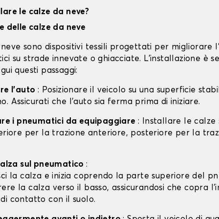
lare le calze da neve?
ne delle calze da neve
neve sono dispositivi tessili progettati per migliorare 
ci su strade innevate o ghiacciate. L'installazione è s
gui questi passaggi:
are l'auto
: Posizionare il veicolo su una superficie stabil
. Assicurati che l'auto sia ferma prima di iniziare.
care i pneumatici da equipaggiare
: Installare le calze
eriore per la trazione anteriore, posteriore per la tra
 calza sul pneumatico
:
isci la calza e inizia coprendo la parte superiore del p
rere la calza verso il basso, assicurandosi che copra l'
 di contatto con il suolo.