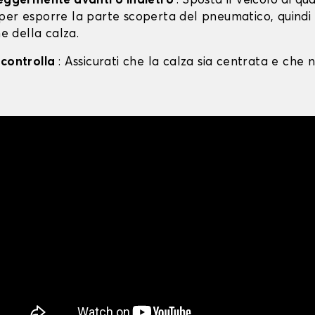
leggermente avanti o indietro
: Sposta il veicolo di qu
per esporre la parte scoperta del pneumatico, quind
ne della calza.
 controlla
: Assicurati che la calza sia centrata e che n