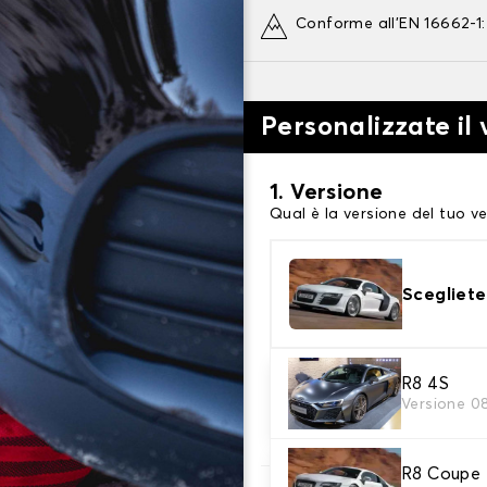
Conforme all'EN 16662-1
Personalizzate il
1. Versione
Qual è la versione del tuo ve
Scegliete
2. Finitura a calza
R8 4S
Versione 0
Scegli le calze da neve adat
R8 Coupe