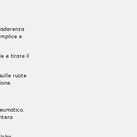
l'aderenza
emplice e
e e tirare il
 sulle ruote
zione
neumatico.
intera