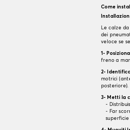
Come instal
Installazio
Le calze da 
dei pneumati
veloce se se
1- Posizion
freno a mano
2- Identifi
motrici (ant
posteriore).
3- Metti la
- Distribu
- Far scor
superficie