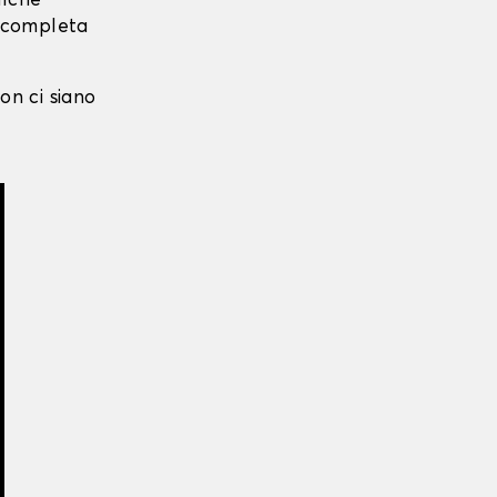
alche
i completa
on ci siano