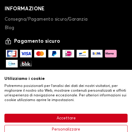
INFORMAZIONE
Consegna/Pagamento sicuro/Garanzia
Blog
Pagamento sicuro
Utilizziamo i cookie
Potremmo posizionarli per l'analisi dei dati dei nostri visitatori, per
migliorare il nostro sito Web, mostrare contenuti personalizzati e offrirti
un'esperienza di navigazione eccezionale. Per ulteriori informazioni sui
cookie utilizziamo aprire le impostazioni.
-
© Copyright 2026 Stilistauto
•
Condizioni generali di vendita
Accettare
•
Politica sulla privacy e sui cookie
Livraison
63,99 €
Aggiungi al carrello
Personalizzare