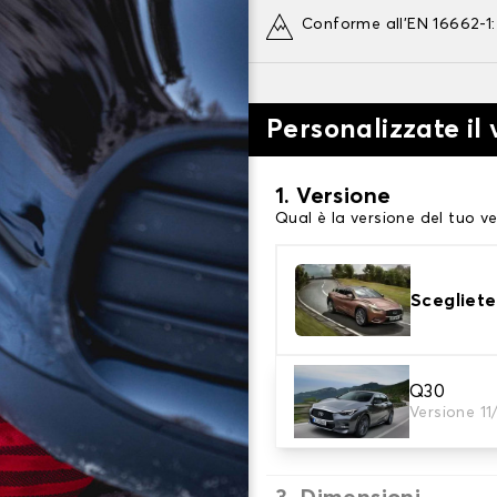
Conforme all'EN 16662-1
Personalizzate il
1. Versione
Qual è la versione del tuo ve
Scegliete
2. Finitura a calza
Q30
Versione 11
Scegli le calze da neve adat