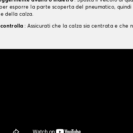
leggermente avanti o indietro
: Sposta il veicolo di qu
per esporre la parte scoperta del pneumatico, quind
ne della calza.
 controlla
: Assicurati che la calza sia centrata e che n