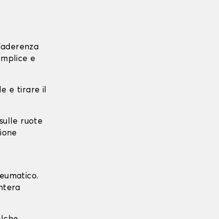
l'aderenza
emplice e
e e tirare il
 sulle ruote
zione
neumatico.
intera