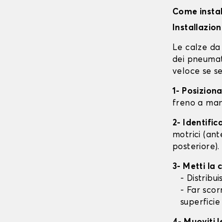
Come instal
Installazio
Le calze da 
dei pneumati
veloce se se
1- Posizion
freno a mano
2- Identifi
motrici (ant
posteriore).
3- Metti la
- Distribu
- Far scor
superficie