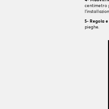
4- Muoviti 
centimetro 
l'installazio
5- Regola e
pieghe.