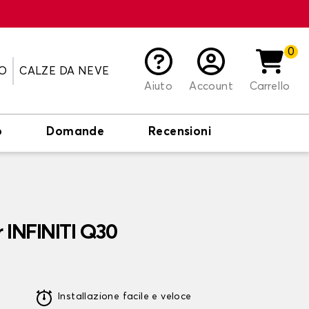
0
O
CALZE DA NEVE
Aiuto
Account
Carrello
o
Domande
Recensioni
r INFINITI Q30
Installazione facile e veloce