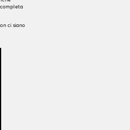
alche
i completa
on ci siano