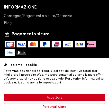
INFORMAZIONE
Consegna/Pagamento sicuro/Garanzia
Blog
Pagamento sicuro
Utilizziamo i cookie
Potremmo posizionarli per l'analisi dei dati dei nostri visitatori, per
migliorare il nostro sito Web, mostrare contenuti personalizzati e offrirti
un'esperienza di navigazione eccezionale. Per ulteriori informazioni sui
cookie utilizziamo aprire le impostazioni.
-
© Copyright 2026 Stilistauto
•
Condizioni generali di vendita
Accettare
•
Politica sulla privacy e sui cookie
Livraison
63,99 €
Aggiungi al carrello
Personalizzare