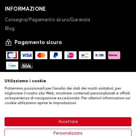
INFORMAZIONE
Consegna/Pagamento sicuro/Garanzia
Blog
Pagamento sicuro
Utilizziamo i cookie
Potremmo posizionarli per l'analisi dei dati dei nostri visitatori, per
migliorare il nostro sito Web, mostrare contenuti personalizzati e offrirti
un'esperienza di navigazione eccezionale. Per ulteriori informazioni sui
cookie utilizziamo aprire le impostazioni.
-
© Copyright 2026 Stilistauto
•
Condizioni generali di vendita
Accettare
•
Politica sulla privacy e sui cookie
Livraison
63,99 €
Aggiungi al carrello
Personalizzare