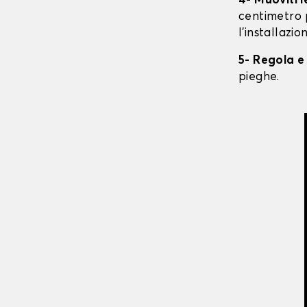
4- Muoviti 
centimetro 
l'installazio
5- Regola e
pieghe.