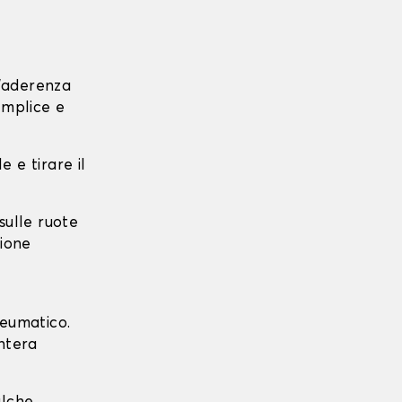
l'aderenza
emplice e
e e tirare il
 sulle ruote
zione
neumatico.
intera