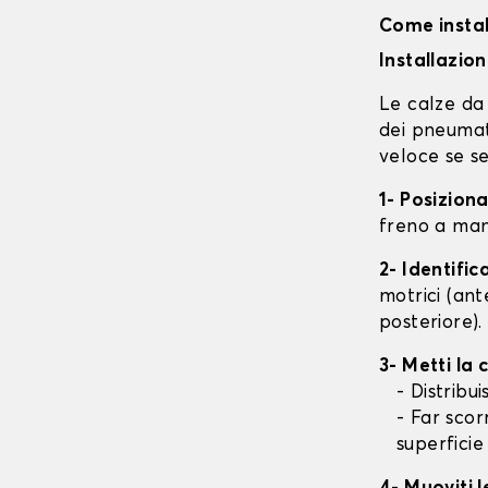
Come instal
Installazio
Le calze da 
dei pneumati
veloce se se
1- Posizion
freno a mano
2- Identifi
motrici (ant
posteriore).
3- Metti la
- Distribu
- Far scor
superficie