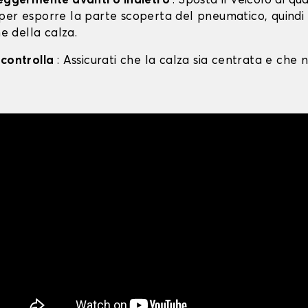
leggermente avanti o indietro
: Sposta il veicolo di qu
per esporre la parte scoperta del pneumatico, quind
ne della calza.
 controlla
: Assicurati che la calza sia centrata e che n