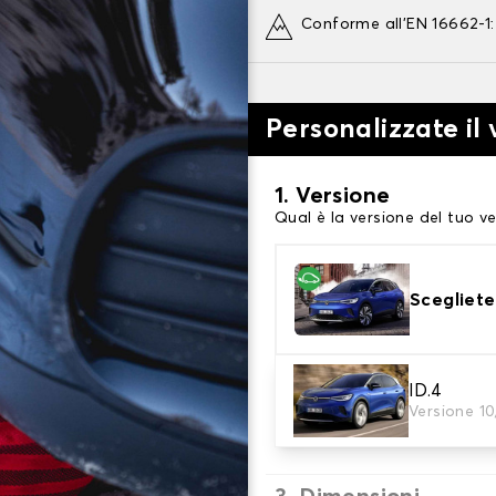
Conforme all'EN 16662-1
Personalizzate il
1. Versione
Qual è la versione del tuo ve
Scegliete
2. Finitura a calza
ID.4
Versione 1
Scegli le calze da neve adat