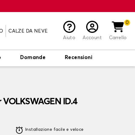
0
O
CALZE DA NEVE
Aiuto
Account
Carrello
o
Domande
Recensioni
er VOLKSWAGEN ID.4
Installazione facile e veloce