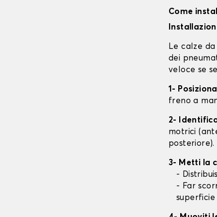
Come instal
Installazio
Le calze da 
dei pneumati
veloce se se
1- Posizion
freno a mano
2- Identifi
motrici (ant
posteriore).
3- Metti la
- Distribu
- Far scor
superficie