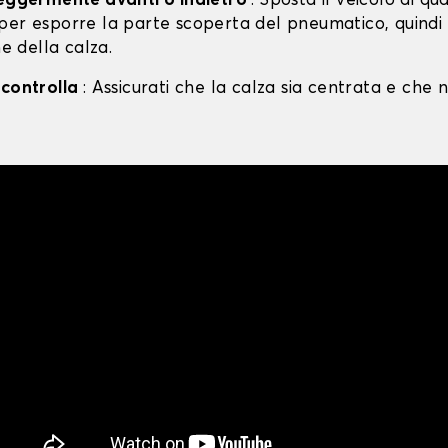
leggermente avanti o indietro
: Sposta il veicolo di qu
per esporre la parte scoperta del pneumatico, quind
ne della calza.
 controlla
: Assicurati che la calza sia centrata e che n