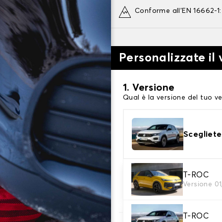
Conforme all'EN 16662-1
Personalizzate il
1. Versione
Qual è la versione del tuo ve
Scegliete
2. Finitura a calza
T-ROC
Versione 0
Scegli le calze da neve adat
T-ROC