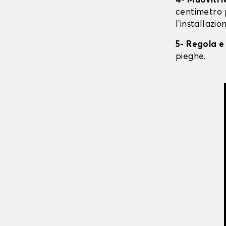
4- Muoviti 
centimetro 
l'installazio
5- Regola e
pieghe.