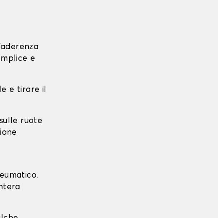
l'aderenza
emplice e
e e tirare il
 sulle ruote
zione
neumatico.
intera