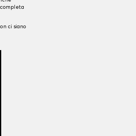
alche
i completa
on ci siano