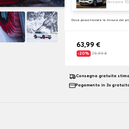
3. Dimensioni
Versione 10
Inserire le dimensioni del p
Dove posso trovare le misure dei p
63,99 €
-20%
79,99 €
Consegna gratuita stima
Pagamento in 3x gratuito